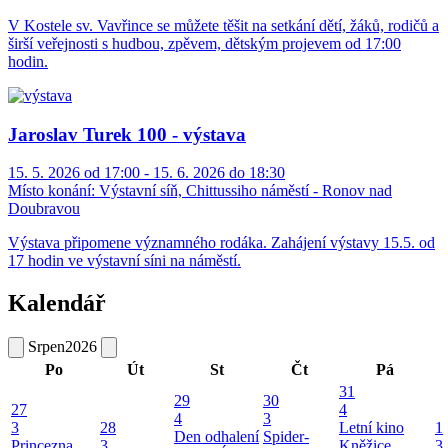
V Kostele sv. Vavřince se můžete těšit na setkání dětí, žáků, rodičů a
širší veřejnosti s hudbou, zpěvem, dětským projevem od 17:00
hodin.
Jaroslav Turek 100 - výstava
15. 5. 2026 od 17:00 - 15. 6. 2026 do 18:30
Místo konání:
Výstavní síň, Chittussiho náměstí - Ronov nad
Doubravou
Výstava připomene významného rodáka. Zahájení výstavy 15.5. od
17 hodin ve výstavní síni na náměstí.
Kalendář
Srpen
2026
Po
Út
St
Čt
Pá
31
29
30
27
4
4
3
3
28
Letní kino
1
Den odhalení
Spider-
Princezna
3
Kněžice
3