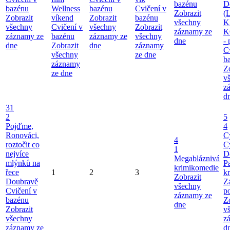
bazénu
D
bazénu
Wellness
bazénu
Cvičení v
Zobrazit
(
Zobrazit
víkend
Zobrazit
bazénu
všechny
K
všechny
Cvičení v
všechny
Zobrazit
záznamy ze
K
záznamy ze
bazénu
záznamy ze
všechny
dne
-
dne
Zobrazit
dne
záznamy
C
všechny
ze dne
b
záznamy
Z
ze dne
v
z
d
31
2
5
Pojďme,
4
Ronováci,
C
4
roztočit co
C
1
nejvíce
D
Megabláznivá
mlýnků na
P
krimikomedie
řece
1
2
3
kr
Zobrazit
Doubravě
Z
všechny
Cvičení v
p
záznamy ze
bazénu
Z
dne
Zobrazit
v
všechny
z
záznamy ze
d