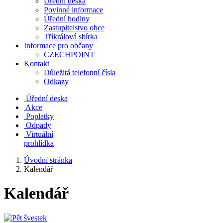
Úřední deska
Povinné informace
Úřední hodiny
Zastupitelstvo obce
Tříkrálová sbírka
Informace pro občany
CZECHPOINT
Kontakt
Důležitá telefonní čísla
Odkazy
Úřední deska
Akce
Poplatky
Odpady
Virtuální
prohlídka
Úvodní stránka
Kalendář
Kalendář