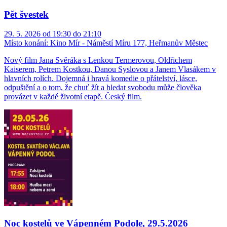
Pět švestek
29. 5. 2026 od 19:30 do 21:10
Místo konání:
Kino Mír - Náměstí Míru 177, Heřmanův Městec
Nový film Jana Svěráka s Lenkou Termerovou, Oldřichem
Kaiserem, Petrem Kostkou, Danou Syslovou a Janem Vlasákem v
hlavních rolích. Dojemná i hravá komedie o přátelství, lásce,
odpuštění a o tom, že chuť žít a hledat svobodu může člověka
provázet v každé životní etapě. Český film.
Noc kostelů ve Vápenném Podole, 29.5.2026