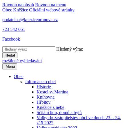
Rovnou na obsah
Rovnou na menu
Obec Kněžice
Oficiální webové stránky
podatelna@kneziceuronova.cz
723 542 051
Facebook
Hledaný výraz
Hledat
rozšířené vyhledávání
Menu
Obec
Informace o obci
Historie
Kostel sv.Martina
Knihovna
Hřbitov
Kněžice z nebe
Sčítání lidu, domů a bytů
Volby do zastupitelstev obcí ve dnech 23. - 24.
září 2022
Volba prezidenta 2023