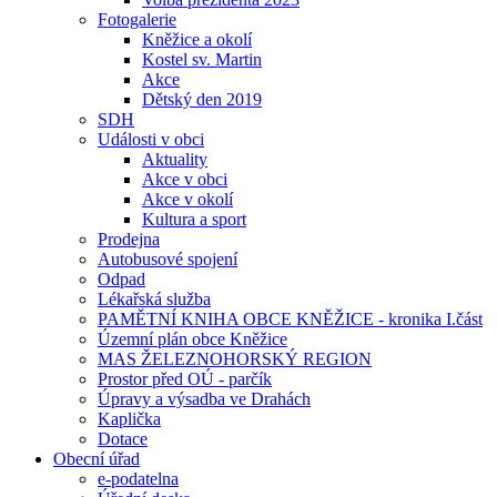
Fotogalerie
Kněžice a okolí
Kostel sv. Martin
Akce
Dětský den 2019
SDH
Události v obci
Aktuality
Akce v obci
Akce v okolí
Kultura a sport
Prodejna
Autobusové spojení
Odpad
Lékařská služba
PAMĚTNÍ KNIHA OBCE KNĚŽICE - kronika I.část
Územní plán obce Kněžice
MAS ŽELEZNOHORSKÝ REGION
Prostor před OÚ - parčík
Úpravy a výsadba ve Drahách
Kaplička
Dotace
Obecní úřad
e-podatelna