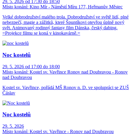
29. 5. 2026 od 17:30 do 18:50
Místo konání:
Kino Mír - Náměstí Míru 177, Heřmanův Městec
Velké dobrodružství malého trola. Dobrodružství ve světě lidí, plné
nebezpečí, magie a zážitků, které Špuntíkovi otevřou úplně nový
svět. Animovaný rodinný fantasy film Dánska, český dabing.
=Projekce filmu se koná v kinokavárně.=
Noc kostelů
29. 5. 2026 od 17:00 do 18:00
Místo konání:
Kostel sv. Vavřince Ronov nad Doubravou - Ronov
nad Doubravou
Kostel sv. Vavřince, pořádá MŠ Ronov n. D. ve spolupráci se ZUŠ
Čáslav
Noc kostelů
29. 5. 2026
Místo konání:
Kostel sv. Vavřince - Ronov nad Doubravou