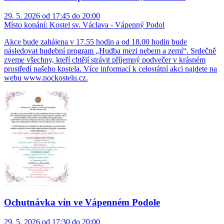
29. 5. 2026 od 17:45 do 20:00
Místo konání:
Kostel sv. Václava - Vápenný Podol
Akce bude zahájena v 17.55 hodin a od 18.00 hodin bude
následovat hudební program „Hudba mezi nebem a zemí“. Srdečně
zveme všechny, kteří chtějí strávit příjemný podvečer v krásném
prostředí našeho kostela. Více informací k celostátní akci najdete na
webu www.nockostelu.cz.
Ochutnávka vín ve Vápenném Podole
29. 5. 2026 od 17:30 do 20:00