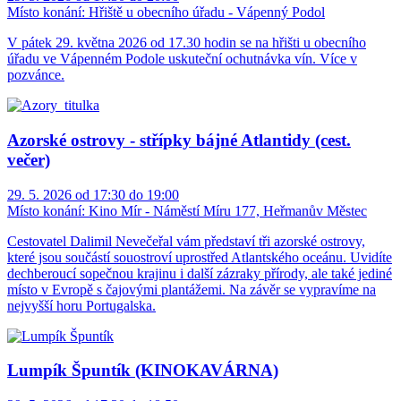
Místo konání:
Hřiště u obecního úřadu - Vápenný Podol
V pátek 29. května 2026 od 17.30 hodin se na hřišti u obecního
úřadu ve Vápenném Podole uskuteční ochutnávka vín. Více v
pozvánce.
Azorské ostrovy - střípky bájné Atlantidy (cest.
večer)
29. 5. 2026 od 17:30 do 19:00
Místo konání:
Kino Mír - Náměstí Míru 177, Heřmanův Městec
Cestovatel Dalimil Nevečeřal vám představí tři azorské ostrovy,
které jsou součástí souostroví uprostřed Atlantského oceánu. Uvidíte
dechberoucí sopečnou krajinu i další zázraky přírody, ale také jediné
místo v Evropě s čajovými plantážemi. Na závěr se vypravíme na
nejvyšší horu Portugalska.
Lumpík Špuntík (KINOKAVÁRNA)