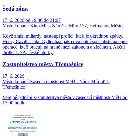
Šedá zóna
17. 6. 2026 od 19:30 do 21:07
Místo konání:
Kino Mír - Náměstí Míru 177, Heřmanův Městec
Když zmizí miliardy, nastoupí profíci, kteří je ukradnou zpátky.
Henry Cavill a Jake Gyllenhaal jako dva elitní specialisté na tajné
operace, kteří pracují na hraně mezi zákonem a zločinem. Akční
thriller USA, české titulky.
Zastupitelstvo města Třemošnice
17. 6. 2026
Místo konání:
Zasedací místnost MěÚ - Nám. Míru 451,
Třemošnice
Veřejné jednání zastupitelstva města v zasedací místnosti MěÚ od
17:00 hodin.