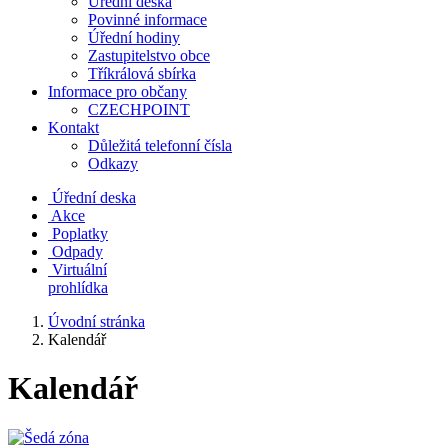
Úřední deska
Povinné informace
Úřední hodiny
Zastupitelstvo obce
Tříkrálová sbírka
Informace pro občany
CZECHPOINT
Kontakt
Důležitá telefonní čísla
Odkazy
Úřední deska
Akce
Poplatky
Odpady
Virtuální
prohlídka
Úvodní stránka
Kalendář
Kalendář