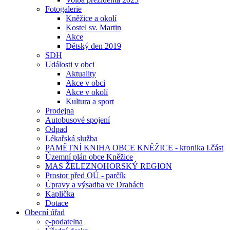
Fotogalerie
Kněžice a okolí
Kostel sv. Martin
Akce
Dětský den 2019
SDH
Události v obci
Aktuality
Akce v obci
Akce v okolí
Kultura a sport
Prodejna
Autobusové spojení
Odpad
Lékařská služba
PAMĚTNÍ KNIHA OBCE KNĚŽICE - kronika I.část
Územní plán obce Kněžice
MAS ŽELEZNOHORSKÝ REGION
Prostor před OÚ - parčík
Úpravy a výsadba ve Drahách
Kaplička
Dotace
Obecní úřad
e-podatelna