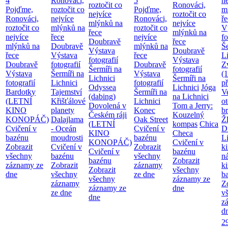
4
Ronováci,
5
ne
roztočit co
Ronováci,
Pojďme,
roztočit co
Pojďme,
m
nejvíce
roztočit co
Ronováci,
nejvíce
Ronováci,
ř
mlýnků na
nejvíce
roztočit co
mlýnků na
roztočit co
V
řece
mlýnků na
nejvíce
řece
nejvíce
fo
Doubravě
řece
mlýnků na
Doubravě
mlýnků na
Še
Výstava
Doubravě
řece
Výstava
řece
Li
fotografií
Výstava
Doubravě
fotografií
Doubravě
Z
Šermíři na
fotografií
Výstava
Šermíři na
Výstava
(
Lichnici
Šermíři na
fotografií
Lichnici
fotografií
p
Odyssea
Lichnici
Jóga
Bardotky
Tajemství
Šermíři na
V
(dabing)
na Lichnici
(LETNÍ
Křišťálové
Lichnici
o
Dovolená v
Tom a Jerry:
KINO
planety
Konec
b
Českém ráji
Kouzelný
KONOPÁČ)
Dalajlama
Oak Street
Ž
(LETNÍ
kompas
Chica
Cvičení v
- Oceán
Cvičení v
D
KINO
Checa
bazénu
moudrosti
bazénu
L
KONOPÁČ)
Cvičení v
Zobrazit
Cvičení v
Zobrazit
k
Cvičení v
bazénu
všechny
bazénu
všechny
n
bazénu
Zobrazit
záznamy ze
Zobrazit
záznamy
k
Zobrazit
všechny
dne
všechny
ze dne
b
všechny
záznamy ze
záznamy
Z
záznamy ze
dne
ze dne
v
dne
z
d
2