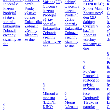
Vaiana (2D)
dabing)
Cvičení v
bazénu
KONOPÁČ)
K
Cvičení v
Cvičení v
bazénu
Prodejní
Spider-Man:
D
bazénu
bazénu
Prodejní
výstava
Zbrusu nový
Č
Prodejní
Prodejní
výstava
obrazů -
den (2D
C
výstava
výstava
obrazů -
Enkaustika
dabing)
b
obrazů -
obrazů -
Enkaustika
Zobrazit
Cvičení v
Z
Enkaustika
Enkaustika
Zobrazit
všechny
bazénu
v
Zobrazit
Zobrazit
všechny
záznamy
Zobrazit
z
všechny
všechny
záznamy ze
ze dne
všechny
d
záznamy ze
záznamy
dne
záznamy ze
dne
ze dne
dne
8
1
7
P
8
R
Pojďme,
ro
Ronováci,
ne
roztočit co
m
5
nejvíce
ř
4
mlýnků na
B
Mimoni a
6
řece
pá
monstra
3
Doubravě
Ry
(LETNÍ
Mesiáš
Tlapková
Li
3
KINO
(záznam
patrola:
G
2