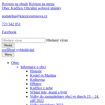
Rovnou na obsah
Rovnou na menu
Obec Kněžice
Oficiální webové stránky
podatelna@kneziceuronova.cz
723 542 051
Facebook
Hledaný výraz
Hledat
rozšířené vyhledávání
Menu
Obec
Informace o obci
Historie
Kostel sv.Martina
Knihovna
Hřbitov
Kněžice z nebe
Sčítání lidu, domů a bytů
Volby do zastupitelstev obcí ve dnech 23. - 24.
září 2022
Volba prezidenta 2023