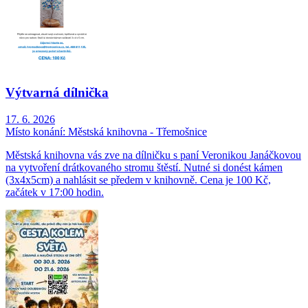
Výtvarná dílnička
17. 6. 2026
Místo konání:
Městská knihovna - Třemošnice
Městská knihovna vás zve na dílničku s paní Veronikou Janáčkovou
na vytvoření drátkovaného stromu štěstí. Nutné si donést kámen
(3x4x5cm) a nahlásit se předem v knihovně. Cena je 100 Kč,
začátek v 17:00 hodin.