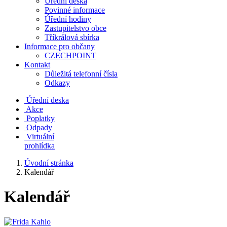
Úřední deska
Povinné informace
Úřední hodiny
Zastupitelstvo obce
Tříkrálová sbírka
Informace pro občany
CZECHPOINT
Kontakt
Důležitá telefonní čísla
Odkazy
Úřední deska
Akce
Poplatky
Odpady
Virtuální
prohlídka
Úvodní stránka
Kalendář
Kalendář