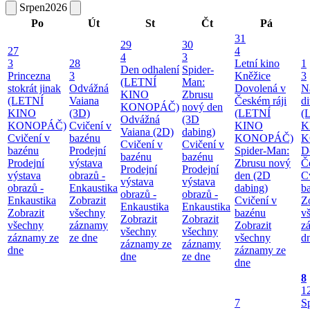
Srpen
2026
Po
Út
St
Čt
Pá
31
29
30
27
4
4
3
3
28
Letní kino
1
Den odhalení
Spider-
Princezna
3
Kněžice
3
(LETNÍ
Man:
stokrát jinak
Odvážná
Dovolená v
N
KINO
Zbrusu
(LETNÍ
Vaiana
Českém ráji
d
KONOPÁČ)
nový den
KINO
(3D)
(LETNÍ
(
Odvážná
(3D
KONOPÁČ)
Cvičení v
KINO
K
Vaiana (2D)
dabing)
Cvičení v
bazénu
KONOPÁČ)
K
Cvičení v
Cvičení v
bazénu
Prodejní
Spider-Man:
D
bazénu
bazénu
Prodejní
výstava
Zbrusu nový
Č
Prodejní
Prodejní
výstava
obrazů -
den (2D
C
výstava
výstava
obrazů -
Enkaustika
dabing)
b
obrazů -
obrazů -
Enkaustika
Zobrazit
Cvičení v
Z
Enkaustika
Enkaustika
Zobrazit
všechny
bazénu
v
Zobrazit
Zobrazit
všechny
záznamy
Zobrazit
z
všechny
všechny
záznamy ze
ze dne
všechny
d
záznamy ze
záznamy
dne
záznamy ze
dne
ze dne
dne
8
1
7
S