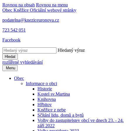
Rovnou na obsah
Rovnou na menu
Obec Kněžice
Oficiální webové stránky
podatelna@kneziceuronova.cz
723 542 051
Facebook
Hledaný výraz
Hledat
rozšířené vyhledávání
Menu
Obec
Informace o obci
Historie
Kostel sv.Martina
Knihovna
Hřbitov
Kněžice z nebe
Sčítání lidu, domů a bytů
Volby do zastupitelstev obcí ve dnech 23. - 24.
září 2022
Volba prezidenta 2023