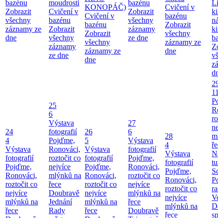
bazénu
moudrosti
bazénu
L
KONOPÁČ)
Cvičení v
Zobrazit
Cvičení v
Zobrazit
k
Cvičení v
bazénu
všechny
bazénu
všechny
n
bazénu
Zobrazit
záznamy ze
Zobrazit
záznamy
k
Zobrazit
všechny
dne
všechny
ze dne
b
všechny
záznamy ze
záznamy
Z
záznamy ze
dne
ze dne
v
dne
z
d
2
1
P
25
R
6
ro
Výstava
27
ne
24
fotografií
26
6
28
m
4
Pojďme,
5
Výstava
4
ř
Výstava
Ronováci,
Výstava
fotografií
Výstava
N
fotografií
roztočit co
fotografií
Pojďme,
fotografií
tu
Pojďme,
nejvíce
Pojďme,
Ronováci,
Pojďme,
S
Ronováci,
mlýnků na
Ronováci,
roztočit co
Ronováci,
P
roztočit co
řece
roztočit co
nejvíce
roztočit co
ra
nejvíce
Doubravě
nejvíce
mlýnků na
nejvíce
V
mlýnků na
Jednání
mlýnků na
řece
mlýnků na
D
řece
Rady
řece
Doubravě
řece
sp