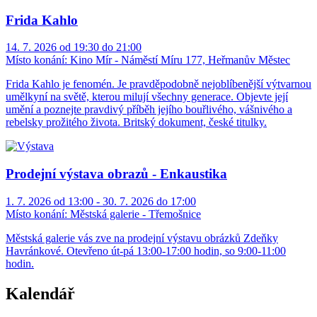
Frida Kahlo
14. 7. 2026 od 19:30 do 21:00
Místo konání:
Kino Mír - Náměstí Míru 177, Heřmanův Městec
Frida Kahlo je fenomén. Je pravděpodobně nejoblíbenější výtvarnou
umělkyní na světě, kterou milují všechny generace. Objevte její
umění a poznejte pravdivý příběh jejího bouřlivého, vášnivého a
rebelsky prožitého života. Britský dokument, české titulky.
Prodejní výstava obrazů - Enkaustika
1. 7. 2026 od 13:00 - 30. 7. 2026 do 17:00
Místo konání:
Městská galerie - Třemošnice
Městská galerie vás zve na prodejní výstavu obrázků Zdeňky
Havránkové. Otevřeno út-pá 13:00-17:00 hodin, so 9:00-11:00
hodin.
Kalendář