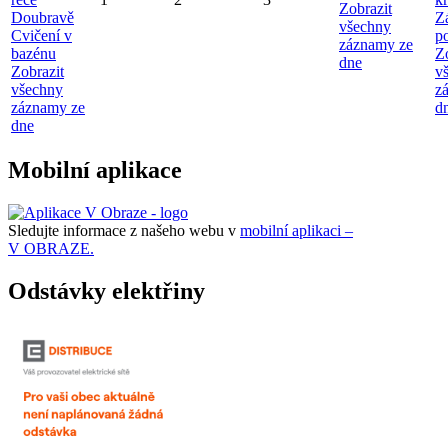
Zobrazit
Doubravě
Z
všechny
Cvičení v
p
záznamy ze
bazénu
Z
dne
Zobrazit
v
všechny
z
záznamy ze
d
dne
Mobilní aplikace
Sledujte informace z našeho webu v
mobilní aplikaci –
V OBRAZE.
Odstávky elektřiny