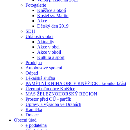
Fotogalerie
Kněžice a okolí
Kostel sv. Martin
Akce
Dětský den 2019
SDH
Události v obci
Aktuality
Akce v obci
Akce v okolí
Kultura a sport
Prodejna
Autobusové spojení
Odpad
Lékařská služba
PAMĚTNÍ KNIHA OBCE KNĚŽICE - kronika I.část
Územní plán obce Kněžice
MAS ŽELEZNOHORSKÝ REGION
Prostor před OÚ - parčík
Úpravy a výsadba ve Drahách
Kaplička
Dotace
Obecní úřad
e-podatelna