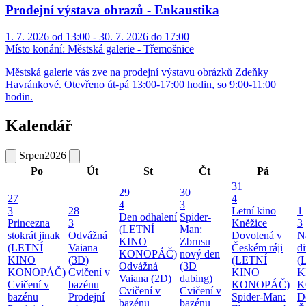
Prodejní výstava obrazů - Enkaustika
1. 7. 2026 od 13:00 - 30. 7. 2026 do 17:00
Místo konání:
Městská galerie - Třemošnice
Městská galerie vás zve na prodejní výstavu obrázků Zdeňky
Havránkové. Otevřeno út-pá 13:00-17:00 hodin, so 9:00-11:00
hodin.
Kalendář
Srpen
2026
Po
Út
St
Čt
Pá
31
29
30
27
4
4
3
3
28
Letní kino
1
Den odhalení
Spider-
Princezna
3
Kněžice
3
(LETNÍ
Man:
stokrát jinak
Odvážná
Dovolená v
N
KINO
Zbrusu
(LETNÍ
Vaiana
Českém ráji
d
KONOPÁČ)
nový den
KINO
(3D)
(LETNÍ
(
Odvážná
(3D
KONOPÁČ)
Cvičení v
KINO
K
Vaiana (2D)
dabing)
Cvičení v
bazénu
KONOPÁČ)
K
Cvičení v
Cvičení v
bazénu
Prodejní
Spider-Man:
D
bazénu
bazénu