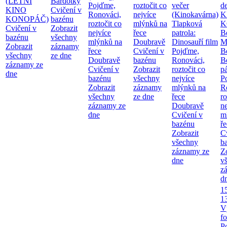
(LETNÍ
Bardotky
Pojďme,
roztočit co
večer
d
KINO
Cvičení v
Ronováci,
nejvíce
(Kinokavárna)
K
KONOPÁČ)
bazénu
roztočit co
mlýnků na
Tlapková
K
Cvičení v
Zobrazit
nejvíce
řece
patrola:
B
bazénu
všechny
mlýnků na
Doubravě
Dinosauří film
M
Zobrazit
záznamy
řece
Cvičení v
Pojďme,
B
všechny
ze dne
Doubravě
bazénu
Ronováci,
B
záznamy ze
Cvičení v
Zobrazit
roztočit co
pá
dne
bazénu
všechny
nejvíce
P
Zobrazit
záznamy
mlýnků na
R
všechny
ze dne
řece
ro
záznamy ze
Doubravě
ne
dne
Cvičení v
m
bazénu
ř
Zobrazit
C
všechny
b
záznamy ze
Z
dne
v
z
d
1
1
V
fo
P