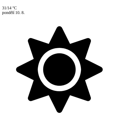
31/14 °C
pondělí
10. 8.