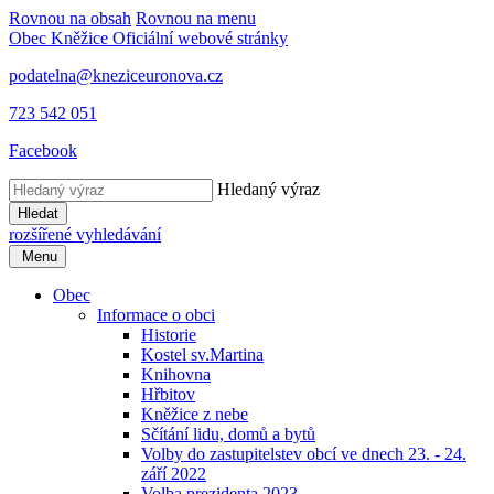
Rovnou na obsah
Rovnou na menu
Obec Kněžice
Oficiální webové stránky
podatelna@kneziceuronova.cz
723 542 051
Facebook
Hledaný výraz
Hledat
rozšířené vyhledávání
Menu
Obec
Informace o obci
Historie
Kostel sv.Martina
Knihovna
Hřbitov
Kněžice z nebe
Sčítání lidu, domů a bytů
Volby do zastupitelstev obcí ve dnech 23. - 24.
září 2022
Volba prezidenta 2023