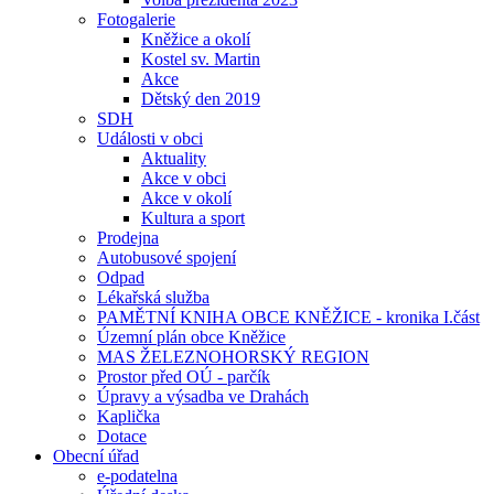
Fotogalerie
Kněžice a okolí
Kostel sv. Martin
Akce
Dětský den 2019
SDH
Události v obci
Aktuality
Akce v obci
Akce v okolí
Kultura a sport
Prodejna
Autobusové spojení
Odpad
Lékařská služba
PAMĚTNÍ KNIHA OBCE KNĚŽICE - kronika I.část
Územní plán obce Kněžice
MAS ŽELEZNOHORSKÝ REGION
Prostor před OÚ - parčík
Úpravy a výsadba ve Drahách
Kaplička
Dotace
Obecní úřad
e-podatelna