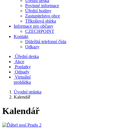
Úřední deska
Povinné informace
Úřední hodiny
Zastupitelstvo obce
Tříkrálová sbírka
Informace pro občany
CZECHPOINT
Kontakt
Důležitá telefonní čísla
Odkazy
Úřední deska
Akce
Poplatky
Odpady
Virtuální
prohlídka
Úvodní stránka
Kalendář
Kalendář