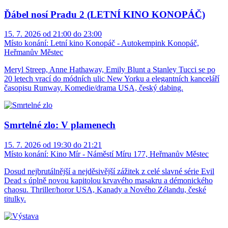
Ďábel nosí Pradu 2 (LETNÍ KINO KONOPÁČ)
15. 7. 2026 od 21:00 do 23:00
Místo konání:
Letní kino Konopáč - Autokempink Konopáč,
Heřmanův Městec
Meryl Streep, Anne Hathaway, Emily Blunt a Stanley Tucci se po
20 letech vrací do módních ulic New Yorku a elegantních kanceláří
časopisu Runway. Komedie/drama USA, český dabing.
Smrtelné zlo: V plamenech
15. 7. 2026 od 19:30 do 21:21
Místo konání:
Kino Mír - Náměstí Míru 177, Heřmanův Městec
Dosud nejbrutálnější a nejděsivější zážitek z celé slavné série Evil
Dead s úplně novou kapitolou krvavého masakru a démonického
chaosu. Thriller/horor USA, Kanady a Nového Zélandu, české
titulky.