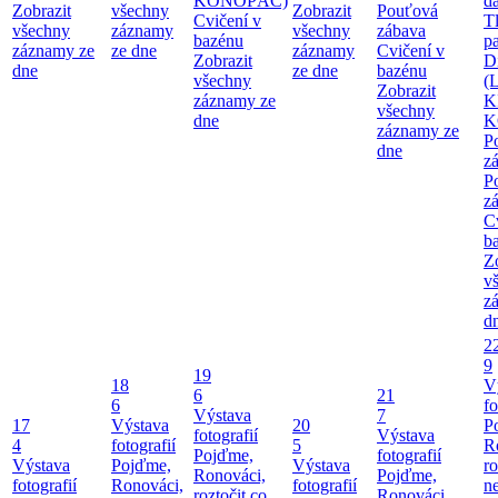
KONOPÁČ)
d
Zobrazit
všechny
Zobrazit
Pouťová
Cvičení v
T
všechny
záznamy
všechny
zábava
bazénu
pa
záznamy ze
ze dne
záznamy
Cvičení v
Zobrazit
Di
dne
ze dne
bazénu
všechny
(
Zobrazit
záznamy ze
K
všechny
dne
K
záznamy ze
P
dne
z
P
z
C
b
Z
v
z
d
2
9
19
18
V
6
21
6
fo
Výstava
7
17
Výstava
20
P
fotografií
Výstava
4
fotografií
5
R
Pojďme,
fotografií
Výstava
Pojďme,
Výstava
ro
Ronováci,
Pojďme,
fotografií
Ronováci,
fotografií
ne
roztočit co
Ronováci,