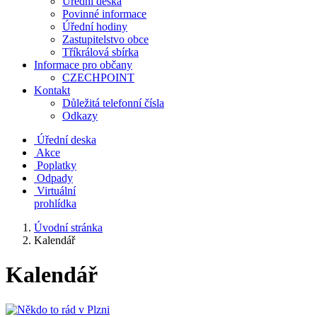
Úřední deska
Povinné informace
Úřední hodiny
Zastupitelstvo obce
Tříkrálová sbírka
Informace pro občany
CZECHPOINT
Kontakt
Důležitá telefonní čísla
Odkazy
Úřední deska
Akce
Poplatky
Odpady
Virtuální
prohlídka
Úvodní stránka
Kalendář
Kalendář