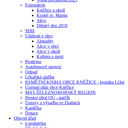
Fotogalerie
Kněžice a okolí
Kostel sv. Martin
Akce
Dětský den 2019
SDH
Události v obci
Aktuality
Akce v obci
Akce v okolí
Kultura a sport
Prodejna
Autobusové spojení
Odpad
Lékařská služba
PAMĚTNÍ KNIHA OBCE KNĚŽICE - kronika I.část
Územní plán obce Kněžice
MAS ŽELEZNOHORSKÝ REGION
Prostor před OÚ - parčík
Úpravy a výsadba ve Drahách
Kaplička
Dotace
Obecní úřad
e-podatelna