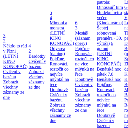
patrola:
Li
Dinosauří film
G
5
Hudební retro
st
4
večer
V
Mimoni a
6
(Kinokavárna)
L
monstra
3
Šeptej
na
(LETNÍ
Mesiáš
(obnovená
T
3
KINO
(záznam
premiéra - 30.
pa
2
KONOPÁČ)
opery)
výročí)
6
Di
Někdo to rád
4
Odyssea
Pojďme,
gramů
B
v Plzni
2
(dabing)
Ronováci,
(LETNÍ
(
(LETNÍ
Bardotky
Pojďme,
roztočit co
KINO
S
KINO
Cvičení v
Ronováci,
nejvíce
KONOPÁČ)
Z
KONOPÁČ)
bazénu
roztočit co
mlýnků na
Benátská noc
d
Cvičení v
Zobrazit
nejvíce
řece
pátek 7.8.
K
bazénu
všechny
mlýnků na
Doubravě
Benátská noc
K
Zobrazit
záznamy
řece
Cvičení v
Pojďme,
B
všechny
ze dne
Doubravě
bazénu
Ronováci,
M
záznamy ze
Cvičení v
Zobrazit
roztočit co
B
dne
bazénu
všechny
nejvíce
P
Zobrazit
záznamy
mlýnků na
R
všechny
ze dne
řece
ro
záznamy ze
Doubravě
ne
dne
Cvičení v
m
bazénu
ř