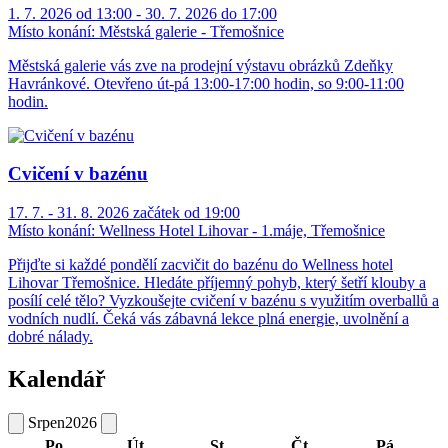
1. 7. 2026 od 13:00 - 30. 7. 2026 do 17:00
Místo konání:
Městská galerie - Třemošnice
Městská galerie vás zve na prodejní výstavu obrázků Zdeňky
Havránkové. Otevřeno út-pá 13:00-17:00 hodin, so 9:00-11:00
hodin.
Cvičení v bazénu
17. 7. - 31. 8. 2026 začátek od 19:00
Místo konání:
Wellness Hotel Lihovar - 1.máje, Třemošnice
Přijďte si každé pondělí zacvičit do bazénu do Wellness hotel
Lihovar Třemošnice. Hledáte příjemný pohyb, který šetří klouby a
posílí celé tělo? Vyzkoušejte cvičení v bazénu s využitím overballů a
vodních nudlí. Čeká vás zábavná lekce plná energie, uvolnění a
dobré nálady.
Kalendář
Srpen
2026
Po
Út
St
Čt
Pá