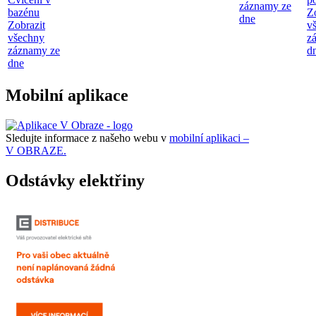
záznamy ze
bazénu
Z
dne
Zobrazit
v
všechny
z
záznamy ze
d
dne
Mobilní aplikace
Sledujte informace z našeho webu v
mobilní aplikaci –
V OBRAZE.
Odstávky elektřiny