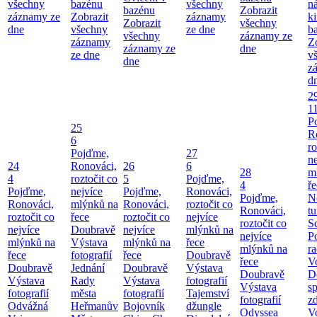
všechny
bazénu
všechny
n
bazénu
Zobrazit
záznamy ze
Zobrazit
záznamy
k
Zobrazit
všechny
dne
všechny
ze dne
b
všechny
záznamy ze
záznamy
Z
záznamy ze
dne
ze dne
v
dne
z
d
2
1
P
25
R
6
ro
Pojďme,
27
ne
24
Ronováci,
26
6
28
m
4
roztočit co
5
Pojďme,
4
ř
Pojďme,
nejvíce
Pojďme,
Ronováci,
Pojďme,
N
Ronováci,
mlýnků na
Ronováci,
roztočit co
Ronováci,
tu
roztočit co
řece
roztočit co
nejvíce
roztočit co
S
nejvíce
Doubravě
nejvíce
mlýnků na
nejvíce
P
mlýnků na
Výstava
mlýnků na
řece
mlýnků na
ra
řece
fotografií
řece
Doubravě
řece
V
Doubravě
Jednání
Doubravě
Výstava
Doubravě
D
Výstava
Rady
Výstava
fotografií
Výstava
sp
fotografií
města
fotografií
Tajemství
fotografií
zd
Odvážná
Heřmanův
Bojovník
džungle
Odyssea
V