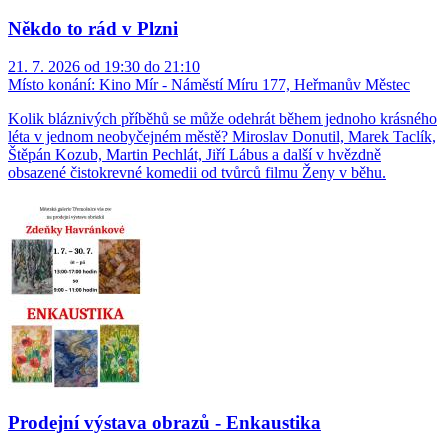
Někdo to rád v Plzni
21. 7. 2026 od 19:30 do 21:10
Místo konání:
Kino Mír - Náměstí Míru 177, Heřmanův Městec
Kolik bláznivých příběhů se může odehrát během jednoho krásného
léta v jednom neobyčejném městě? Miroslav Donutil, Marek Taclík,
Štěpán Kozub, Martin Pechlát, Jiří Lábus a další v hvězdně
obsazené čistokrevné komedii od tvůrců filmu Ženy v běhu.
Prodejní výstava obrazů - Enkaustika