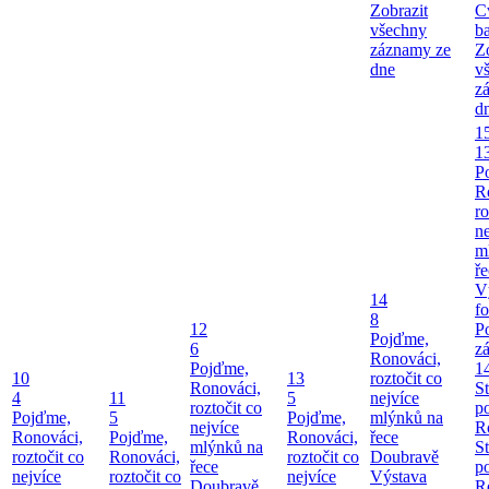
Zobrazit
C
všechny
b
záznamy ze
Z
dne
v
z
d
1
1
P
R
ro
ne
m
ř
V
14
fo
8
12
P
Pojďme,
6
z
Ronováci,
Pojďme,
1
10
13
roztočit co
Ronováci,
S
4
11
5
nejvíce
roztočit co
p
Pojďme,
5
Pojďme,
mlýnků na
nejvíce
R
Ronováci,
Pojďme,
Ronováci,
řece
mlýnků na
S
roztočit co
Ronováci,
roztočit co
Doubravě
řece
p
nejvíce
roztočit co
nejvíce
Výstava
Doubravě
R