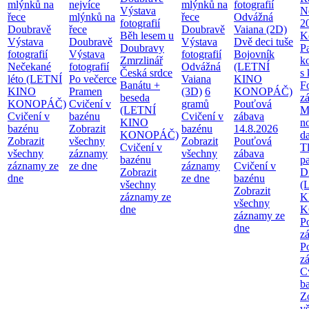
mlýnků na
nejvíce
mlýnků na
fotografií
Výstava
Ne
řece
mlýnků na
řece
Odvážná
fotografií
2
Doubravě
řece
Doubravě
Vaiana (2D)
Běh lesem u
K
Výstava
Doubravě
Výstava
Dvě deci tuše
Doubravy
P
fotografií
Výstava
fotografií
Bojovník
Zmrzlinář
k
Nečekané
fotografií
Odvážná
(LETNÍ
Česká srdce
s
léto (LETNÍ
Po večerce
Vaiana
KINO
Banátu +
F
KINO
Pramen
(3D)
6
KONOPÁČ)
beseda
z
KONOPÁČ)
Cvičení v
gramů
Pouťová
(LETNÍ
M
Cvičení v
bazénu
Cvičení v
zábava
KINO
n
bazénu
Zobrazit
bazénu
14.8.2026
KONOPÁČ)
d
Zobrazit
všechny
Zobrazit
Pouťová
Cvičení v
T
všechny
záznamy
všechny
zábava
bazénu
pa
záznamy ze
ze dne
záznamy
Cvičení v
Zobrazit
Di
dne
ze dne
bazénu
všechny
(
Zobrazit
záznamy ze
K
všechny
dne
K
záznamy ze
P
dne
z
P
z
C
b
Z
v