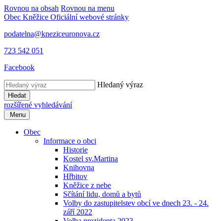
Rovnou na obsah
Rovnou na menu
Obec Kněžice
Oficiální webové stránky
podatelna@kneziceuronova.cz
723 542 051
Facebook
Hledaný výraz
Hledat
rozšířené vyhledávání
Menu
Obec
Informace o obci
Historie
Kostel sv.Martina
Knihovna
Hřbitov
Kněžice z nebe
Sčítání lidu, domů a bytů
Volby do zastupitelstev obcí ve dnech 23. - 24.
září 2022
Volba prezidenta 2023