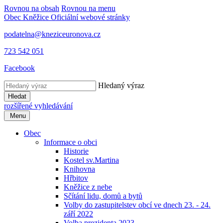
Rovnou na obsah
Rovnou na menu
Obec Kněžice
Oficiální webové stránky
podatelna@kneziceuronova.cz
723 542 051
Facebook
Hledaný výraz
Hledat
rozšířené vyhledávání
Menu
Obec
Informace o obci
Historie
Kostel sv.Martina
Knihovna
Hřbitov
Kněžice z nebe
Sčítání lidu, domů a bytů
Volby do zastupitelstev obcí ve dnech 23. - 24.
září 2022
Volba prezidenta 2023