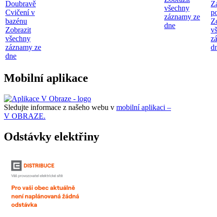
Doubravě
Z
všechny
Cvičení v
p
záznamy ze
bazénu
Z
dne
Zobrazit
v
všechny
z
záznamy ze
d
dne
Mobilní aplikace
Sledujte informace z našeho webu v
mobilní aplikaci –
V OBRAZE.
Odstávky elektřiny