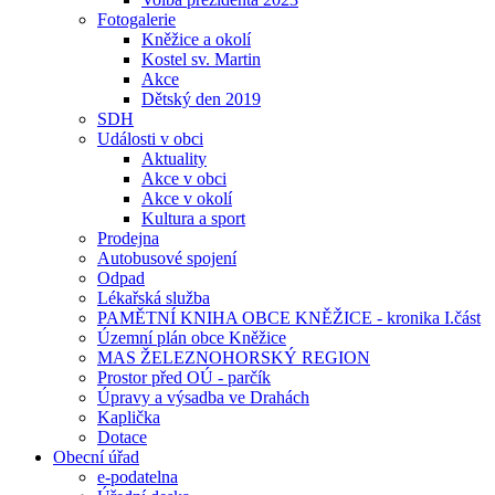
Fotogalerie
Kněžice a okolí
Kostel sv. Martin
Akce
Dětský den 2019
SDH
Události v obci
Aktuality
Akce v obci
Akce v okolí
Kultura a sport
Prodejna
Autobusové spojení
Odpad
Lékařská služba
PAMĚTNÍ KNIHA OBCE KNĚŽICE - kronika I.část
Územní plán obce Kněžice
MAS ŽELEZNOHORSKÝ REGION
Prostor před OÚ - parčík
Úpravy a výsadba ve Drahách
Kaplička
Dotace
Obecní úřad
e-podatelna