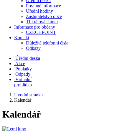
Úřední deska
Povinné informace
Úřední hodiny
Zastupitelstvo obce
Tříkrálová sbírka
Informace pro občany
CZECHPOINT
Kontakt
Důležitá telefonní čísla
Odkazy
Úřední deska
Akce
Poplatky
Odpady
Virtuální
prohlídka
Úvodní stránka
Kalendář
Kalendář