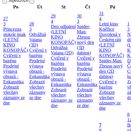
Srpen
2026
Po
Út
St
Čt
Pá
31
29
30
27
4
4
3
3
28
Letní kino
1
Den odhalení
Spider-
Princezna
3
Kněžice
3
(LETNÍ
Man:
stokrát jinak
Odvážná
Dovolená v
N
KINO
Zbrusu
(LETNÍ
Vaiana
Českém ráji
d
KONOPÁČ)
nový den
KINO
(3D)
(LETNÍ
(
Odvážná
(3D
KONOPÁČ)
Cvičení v
KINO
K
Vaiana (2D)
dabing)
Cvičení v
bazénu
KONOPÁČ)
K
Cvičení v
Cvičení v
bazénu
Prodejní
Spider-Man:
D
bazénu
bazénu
Prodejní
výstava
Zbrusu nový
Č
Prodejní
Prodejní
výstava
obrazů -
den (2D
C
výstava
výstava
obrazů -
Enkaustika
dabing)
b
obrazů -
obrazů -
Enkaustika
Zobrazit
Cvičení v
Z
Enkaustika
Enkaustika
Zobrazit
všechny
bazénu
v
Zobrazit
Zobrazit
všechny
záznamy
Zobrazit
z
všechny
všechny
záznamy ze
ze dne
všechny
d
záznamy ze
záznamy
dne
záznamy ze
dne
ze dne
dne
8
1
7
B
8
pá