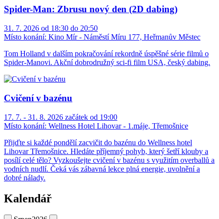
Spider-Man: Zbrusu nový den (2D dabing)
31. 7. 2026 od 18:30 do 20:50
Místo konání:
Kino Mír - Náměstí Míru 177, Heřmanův Městec
Tom Holland v dalším pokračování rekordně úspěšné série filmů o
Spider-Manovi. Akční dobrodružný sci-fi film USA, český dabing.
Cvičení v bazénu
17. 7. - 31. 8. 2026 začátek od 19:00
Místo konání:
Wellness Hotel Lihovar - 1.máje, Třemošnice
Přijďte si každé pondělí zacvičit do bazénu do Wellness hotel
Lihovar Třemošnice. Hledáte příjemný pohyb, který šetří klouby a
posílí celé tělo? Vyzkoušejte cvičení v bazénu s využitím overballů a
vodních nudlí. Čeká vás zábavná lekce plná energie, uvolnění a
dobré nálady.
Kalendář