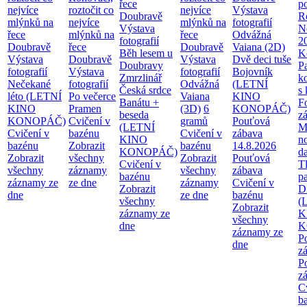
řece
p
nejvíce
roztočit co
nejvíce
Výstava
Doubravě
R
mlýnků na
nejvíce
mlýnků na
fotografií
Výstava
Ne
řece
mlýnků na
řece
Odvážná
fotografií
2
Doubravě
řece
Doubravě
Vaiana (2D)
Běh lesem u
K
Výstava
Doubravě
Výstava
Dvě deci tuše
Doubravy
P
fotografií
Výstava
fotografií
Bojovník
Zmrzlinář
k
Nečekané
fotografií
Odvážná
(LETNÍ
Česká srdce
s
léto (LETNÍ
Po večerce
Vaiana
KINO
Banátu +
F
KINO
Pramen
(3D)
6
KONOPÁČ)
beseda
z
KONOPÁČ)
Cvičení v
gramů
Pouťová
(LETNÍ
M
Cvičení v
bazénu
Cvičení v
zábava
KINO
n
bazénu
Zobrazit
bazénu
14.8.2026
KONOPÁČ)
d
Zobrazit
všechny
Zobrazit
Pouťová
Cvičení v
T
všechny
záznamy
všechny
zábava
bazénu
pa
záznamy ze
ze dne
záznamy
Cvičení v
Zobrazit
Di
dne
ze dne
bazénu
všechny
(
Zobrazit
záznamy ze
K
všechny
dne
K
záznamy ze
P
dne
z
P
z
C
b