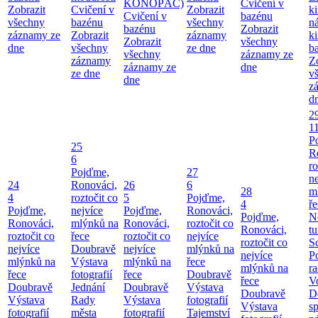
KONOPÁČ)
Cvičení v
Zobrazit
Cvičení v
Zobrazit
k
Cvičení v
bazénu
všechny
bazénu
všechny
n
bazénu
Zobrazit
záznamy ze
Zobrazit
záznamy
k
Zobrazit
všechny
dne
všechny
ze dne
b
všechny
záznamy ze
záznamy
Z
záznamy ze
dne
ze dne
v
dne
z
d
2
1
P
25
R
6
ro
Pojďme,
27
ne
24
Ronováci,
26
6
28
m
4
roztočit co
5
Pojďme,
4
ř
Pojďme,
nejvíce
Pojďme,
Ronováci,
Pojďme,
N
Ronováci,
mlýnků na
Ronováci,
roztočit co
Ronováci,
tu
roztočit co
řece
roztočit co
nejvíce
roztočit co
S
nejvíce
Doubravě
nejvíce
mlýnků na
nejvíce
P
mlýnků na
Výstava
mlýnků na
řece
mlýnků na
ra
řece
fotografií
řece
Doubravě
řece
V
Doubravě
Jednání
Doubravě
Výstava
Doubravě
D
Výstava
Rady
Výstava
fotografií
Výstava
sp
fotografií
města
fotografií
Tajemství