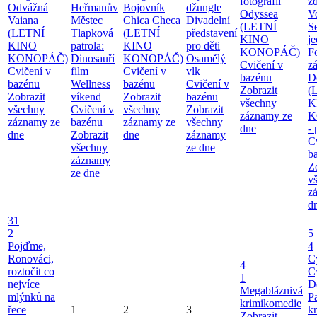
fotografií
zd
Odvážná
Heřmanův
Bojovník
džungle
Odyssea
V
Vaiana
Městec
Chica Checa
Divadelní
(LETNÍ
S
(LETNÍ
Tlapková
(LETNÍ
představení
KINO
j
KINO
patrola:
KINO
pro děti
KONOPÁČ)
F
KONOPÁČ)
Dinosauří
KONOPÁČ)
Osamělý
Cvičení v
z
Cvičení v
film
Cvičení v
vlk
bazénu
D
bazénu
Wellness
bazénu
Cvičení v
Zobrazit
(
Zobrazit
víkend
Zobrazit
bazénu
všechny
K
všechny
Cvičení v
všechny
Zobrazit
záznamy ze
K
záznamy ze
bazénu
záznamy ze
všechny
dne
-
dne
Zobrazit
dne
záznamy
C
všechny
ze dne
b
záznamy
Z
ze dne
v
z
d
31
2
5
Pojďme,
4
Ronováci,
C
4
roztočit co
C
1
nejvíce
D
Megabláznivá
mlýnků na
P
krimikomedie
řece
1
2
3
kr
Zobrazit