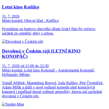
Letní kino Kněžice
31. 7. 2026
Místo konání:
Obecní úřad - Kněžice
Promítáme na budovu obecního úřadu český film Po večerce,
začátek po setmění, deky s sebou.
Dovolená v Českém ráji (LETNÍ KINO
KONOPÁČ)
31. 7. 2026 od 21:00 do 22:30
Místo konání:
Letní kino Konopáč - Autokempink Konopáč,
Heřmanův Městec
Tomáš Jeřábek, Magdalena Borová, Saša Rašilov, Petr Čtvrtníček,
Adam Mišík a další v nové rodinné komedii plné komických
katastrof i poněkud dusné rodinné atmosféry, kterou má zachránit
dovolená v Českém ráji.