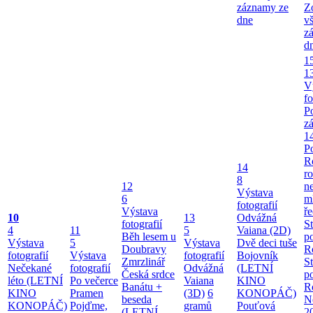
záznamy ze
Z
dne
v
z
d
1
1
V
fo
P
z
1
P
R
14
ro
8
12
ne
Výstava
6
m
fotografií
Výstava
ř
10
13
Odvážná
fotografií
S
4
11
5
Vaiana (2D)
Běh lesem u
p
Výstava
5
Výstava
Dvě deci tuše
Doubravy
R
fotografií
Výstava
fotografií
Bojovník
Zmrzlinář
S
Nečekané
fotografií
Odvážná
(LETNÍ
Česká srdce
p
léto (LETNÍ
Po večerce
Vaiana
KINO
Banátu +
R
KINO
Pramen
(3D)
6
KONOPÁČ)
beseda
Ne
KONOPÁČ)
Pojďme,
gramů
Pouťová
(LETNÍ
2