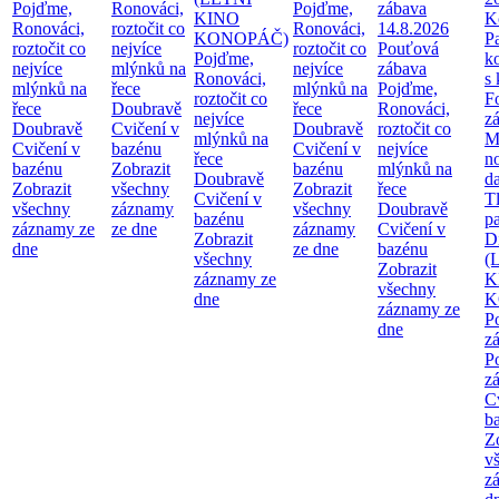
Pojďme,
Ronováci,
Pojďme,
zábava
KINO
K
Ronováci,
roztočit co
Ronováci,
14.8.2026
KONOPÁČ)
P
roztočit co
nejvíce
roztočit co
Pouťová
Pojďme,
k
nejvíce
mlýnků na
nejvíce
zábava
Ronováci,
s
mlýnků na
řece
mlýnků na
Pojďme,
roztočit co
F
řece
Doubravě
řece
Ronováci,
nejvíce
z
Doubravě
Cvičení v
Doubravě
roztočit co
mlýnků na
M
Cvičení v
bazénu
Cvičení v
nejvíce
řece
n
bazénu
Zobrazit
bazénu
mlýnků na
Doubravě
d
Zobrazit
všechny
Zobrazit
řece
Cvičení v
T
všechny
záznamy
všechny
Doubravě
bazénu
pa
záznamy ze
ze dne
záznamy
Cvičení v
Zobrazit
Di
dne
ze dne
bazénu
všechny
(
Zobrazit
záznamy ze
K
všechny
dne
K
záznamy ze
P
dne
z
P
z
C
b
Z
v
z