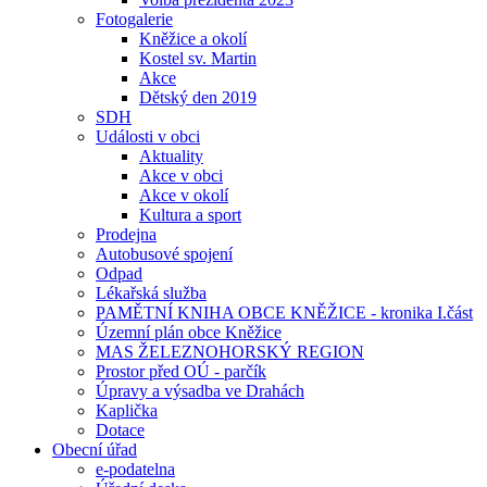
Fotogalerie
Kněžice a okolí
Kostel sv. Martin
Akce
Dětský den 2019
SDH
Události v obci
Aktuality
Akce v obci
Akce v okolí
Kultura a sport
Prodejna
Autobusové spojení
Odpad
Lékařská služba
PAMĚTNÍ KNIHA OBCE KNĚŽICE - kronika I.část
Územní plán obce Kněžice
MAS ŽELEZNOHORSKÝ REGION
Prostor před OÚ - parčík
Úpravy a výsadba ve Drahách
Kaplička
Dotace
Obecní úřad
e-podatelna