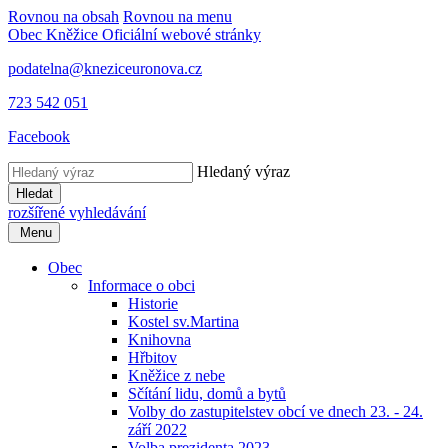
Rovnou na obsah
Rovnou na menu
Obec Kněžice
Oficiální webové stránky
podatelna@kneziceuronova.cz
723 542 051
Facebook
Hledaný výraz
Hledat
rozšířené vyhledávání
Menu
Obec
Informace o obci
Historie
Kostel sv.Martina
Knihovna
Hřbitov
Kněžice z nebe
Sčítání lidu, domů a bytů
Volby do zastupitelstev obcí ve dnech 23. - 24.
září 2022
Volba prezidenta 2023