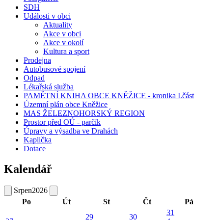
SDH
Události v obci
Aktuality
Akce v obci
Akce v okolí
Kultura a sport
Prodejna
Autobusové spojení
Odpad
Lékařská služba
PAMĚTNÍ KNIHA OBCE KNĚŽICE - kronika I.část
Územní plán obce Kněžice
MAS ŽELEZNOHORSKÝ REGION
Prostor před OÚ - parčík
Úpravy a výsadba ve Drahách
Kaplička
Dotace
Kalendář
Srpen
2026
Po
Út
St
Čt
Pá
31
29
30