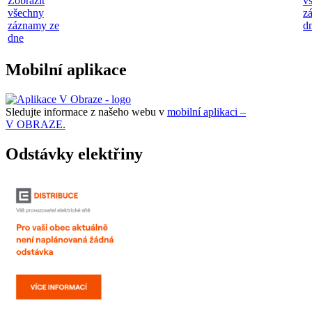
Zobrazit
v
všechny
z
záznamy ze
d
dne
Mobilní aplikace
Sledujte informace z našeho webu v
mobilní aplikaci –
V OBRAZE.
Odstávky elektřiny