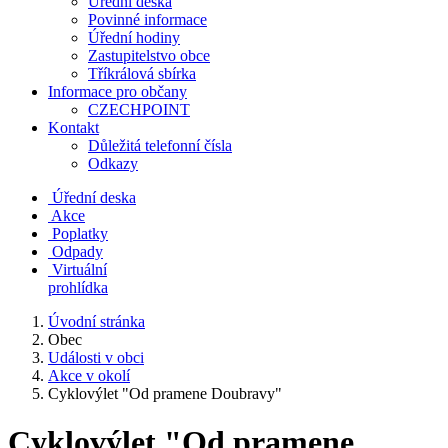
Úřední deska
Povinné informace
Úřední hodiny
Zastupitelstvo obce
Tříkrálová sbírka
Informace pro občany
CZECHPOINT
Kontakt
Důležitá telefonní čísla
Odkazy
Úřední deska
Akce
Poplatky
Odpady
Virtuální
prohlídka
Úvodní stránka
Obec
Události v obci
Akce v okolí
Cyklovýlet "Od pramene Doubravy"
Cyklovýlet "Od pramene