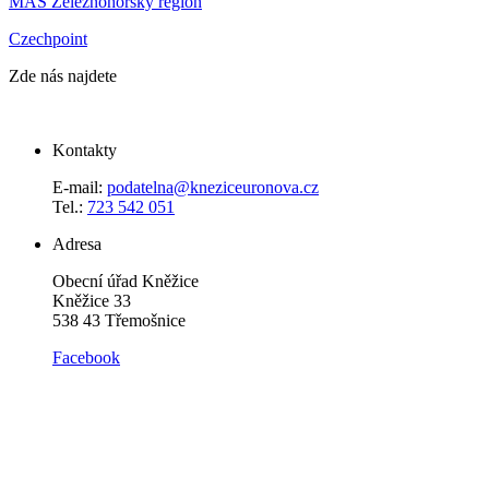
MAS Železnohorský region
Czechpoint
Zde nás najdete
Kontakty
E-mail:
podatelna@kneziceuronova.cz
Tel.:
723 542 051
Adresa
Obecní úřad Kněžice
Kněžice 33
538 43 Třemošnice
Facebook