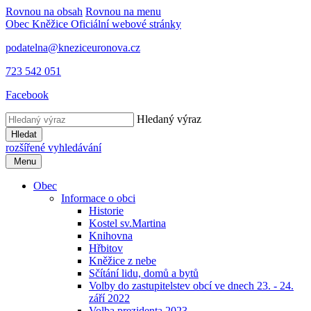
Rovnou na obsah
Rovnou na menu
Obec Kněžice
Oficiální webové stránky
podatelna@kneziceuronova.cz
723 542 051
Facebook
Hledaný výraz
Hledat
rozšířené vyhledávání
Menu
Obec
Informace o obci
Historie
Kostel sv.Martina
Knihovna
Hřbitov
Kněžice z nebe
Sčítání lidu, domů a bytů
Volby do zastupitelstev obcí ve dnech 23. - 24.
září 2022
Volba prezidenta 2023