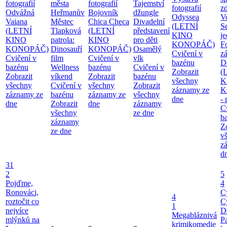
fotografií
města
fotografií
Tajemství
fotografií
zd
Odvážná
Heřmanův
Bojovník
džungle
Odyssea
V
Vaiana
Městec
Chica Checa
Divadelní
(LETNÍ
S
(LETNÍ
Tlapková
(LETNÍ
představení
KINO
j
KINO
patrola:
KINO
pro děti
KONOPÁČ)
F
KONOPÁČ)
Dinosauří
KONOPÁČ)
Osamělý
Cvičení v
z
Cvičení v
film
Cvičení v
vlk
bazénu
D
bazénu
Wellness
bazénu
Cvičení v
Zobrazit
(
Zobrazit
víkend
Zobrazit
bazénu
všechny
K
všechny
Cvičení v
všechny
Zobrazit
záznamy ze
K
záznamy ze
bazénu
záznamy ze
všechny
dne
-
dne
Zobrazit
dne
záznamy
C
všechny
ze dne
b
záznamy
Z
ze dne
v
z
d
31
2
5
Pojďme,
4
Ronováci,
C
4
roztočit co
C
1
nejvíce
D
Megabláznivá
mlýnků na
P
krimikomedie