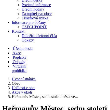
Úřední deska
Povinné informace
Úřední hodiny
Zastupitelstvo obce
Tříkrálová sbírka
Informace pro občany
CZECHPOINT
Kontakt
Důležitá telefonní čísla
Odkazy
Úřední deska
Akce
Poplatky
Odpady
Virtuální
prohlídka
Úvodní stránka
Obec
Události v obci
Akce v okolí
Heřmanův Městec, sedm století města ve...
Heřmanův Městec, sedm století