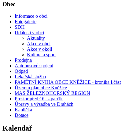
Obec
Informace o obci
Fotogalerie
SDH
Události v obci
Aktuality
Akce v obci
Akce v okolí
Kultura a sport
Prodejna
Autobusové spojení
Odpad
Lékařská služba
PAMĚTNÍ KNIHA OBCE KNĚŽICE - kronika I.část
Územní plán obce Kněžice
MAS ŽELEZNOHORSKÝ REGION
Prostor před OÚ - parčík
Úpravy a výsadba ve Drahách
Kaplička
Dotace
Kalendář