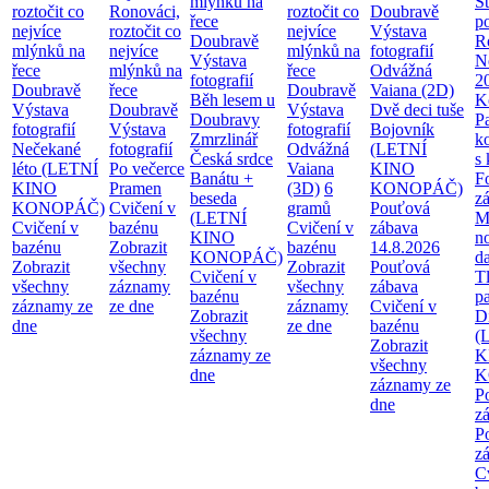
mlýnků na
S
roztočit co
Ronováci,
roztočit co
Doubravě
řece
p
nejvíce
roztočit co
nejvíce
Výstava
Doubravě
R
mlýnků na
nejvíce
mlýnků na
fotografií
Výstava
Ne
řece
mlýnků na
řece
Odvážná
fotografií
2
Doubravě
řece
Doubravě
Vaiana (2D)
Běh lesem u
K
Výstava
Doubravě
Výstava
Dvě deci tuše
Doubravy
P
fotografií
Výstava
fotografií
Bojovník
Zmrzlinář
k
Nečekané
fotografií
Odvážná
(LETNÍ
Česká srdce
s
léto (LETNÍ
Po večerce
Vaiana
KINO
Banátu +
F
KINO
Pramen
(3D)
6
KONOPÁČ)
beseda
z
KONOPÁČ)
Cvičení v
gramů
Pouťová
(LETNÍ
M
Cvičení v
bazénu
Cvičení v
zábava
KINO
n
bazénu
Zobrazit
bazénu
14.8.2026
KONOPÁČ)
d
Zobrazit
všechny
Zobrazit
Pouťová
Cvičení v
T
všechny
záznamy
všechny
zábava
bazénu
pa
záznamy ze
ze dne
záznamy
Cvičení v
Zobrazit
Di
dne
ze dne
bazénu
všechny
(
Zobrazit
záznamy ze
K
všechny
dne
K
záznamy ze
P
dne
z
P
z
C