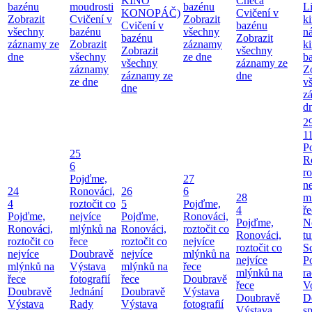
KINO
Checa
bazénu
moudrosti
bazénu
L
KONOPÁČ)
Cvičení v
Zobrazit
Cvičení v
Zobrazit
k
Cvičení v
bazénu
všechny
bazénu
všechny
n
bazénu
Zobrazit
záznamy ze
Zobrazit
záznamy
k
Zobrazit
všechny
dne
všechny
ze dne
b
všechny
záznamy ze
záznamy
Z
záznamy ze
dne
ze dne
v
dne
z
d
2
1
P
25
R
6
ro
Pojďme,
27
ne
24
Ronováci,
26
6
28
m
4
roztočit co
5
Pojďme,
4
ř
Pojďme,
nejvíce
Pojďme,
Ronováci,
Pojďme,
N
Ronováci,
mlýnků na
Ronováci,
roztočit co
Ronováci,
tu
roztočit co
řece
roztočit co
nejvíce
roztočit co
S
nejvíce
Doubravě
nejvíce
mlýnků na
nejvíce
P
mlýnků na
Výstava
mlýnků na
řece
mlýnků na
ra
řece
fotografií
řece
Doubravě
řece
V
Doubravě
Jednání
Doubravě
Výstava
Doubravě
D
Výstava
Rady
Výstava
fotografií
Výstava
sp