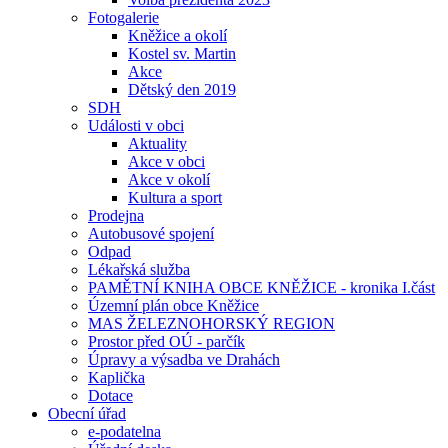
Fotogalerie
Kněžice a okolí
Kostel sv. Martin
Akce
Dětský den 2019
SDH
Události v obci
Aktuality
Akce v obci
Akce v okolí
Kultura a sport
Prodejna
Autobusové spojení
Odpad
Lékařská služba
PAMĚTNÍ KNIHA OBCE KNĚŽICE - kronika I.část
Územní plán obce Kněžice
MAS ŽELEZNOHORSKÝ REGION
Prostor před OÚ - parčík
Úpravy a výsadba ve Drahách
Kaplička
Dotace
Obecní úřad
e-podatelna