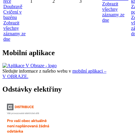
řece
1
2
3
kr
Zobrazit
Doubravě
Z
všechny
Cvičení v
p
záznamy ze
bazénu
Z
dne
Zobrazit
v
všechny
z
záznamy ze
d
dne
Mobilní aplikace
Sledujte informace z našeho webu v
mobilní aplikaci –
V OBRAZE.
Odstávky elektřiny