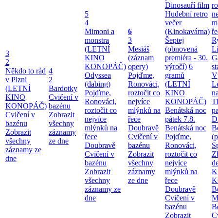
Dinosauří film
ro
5
Hudební retro
ne
4
večer
m
Mimoni a
6
(Kinokavárna)
ř
monstra
3
Šeptej
Ry
(LETNÍ
Mesiáš
(obnovená
Li
3
KINO
(záznam
premiéra - 30.
G
2
KONOPÁČ)
opery)
výročí)
6
st
Někdo to rád
4
Odyssea
Pojďme,
gramů
V
v Plzni
2
(dabing)
Ronováci,
(LETNÍ
L
(LETNÍ
Bardotky
Pojďme,
roztočit co
KINO
na
KINO
Cvičení v
Ronováci,
nejvíce
KONOPÁČ)
T
KONOPÁČ)
bazénu
roztočit co
mlýnků na
Benátská noc
pa
Cvičení v
Zobrazit
nejvíce
řece
pátek 7.8.
Di
bazénu
všechny
mlýnků na
Doubravě
Benátská noc
B
Zobrazit
záznamy
řece
Cvičení v
Pojďme,
(
všechny
ze dne
Doubravě
bazénu
Ronováci,
S
záznamy ze
Cvičení v
Zobrazit
roztočit co
Z
dne
bazénu
všechny
nejvíce
d
Zobrazit
záznamy
mlýnků na
K
všechny
ze dne
řece
K
záznamy ze
Doubravě
B
dne
Cvičení v
M
bazénu
B
Zobrazit
C