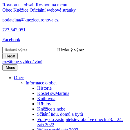
Rovnou na obsah
Rovnou na menu
Obec Kněžice
Oficiální webové stránky
podatelna@kneziceuronova.cz
723 542 051
Facebook
Hledaný výraz
Hledat
rozšířené vyhledávání
Menu
Obec
Informace o obci
Historie
Kostel sv.Martina
Knihovna
Hřbitov
Kněžice z nebe
Sčítání lidu, domů a bytů
Volby do zastupitelstev obcí ve dnech 23. - 24.
září 2022
Volba prezidenta 2023