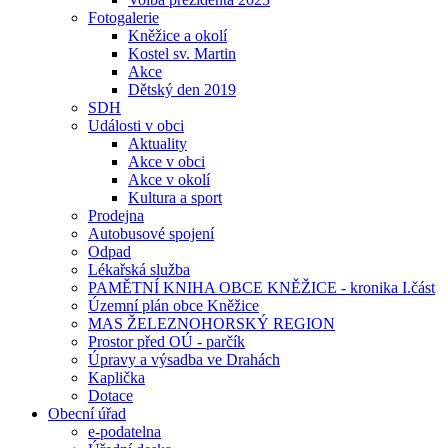
Fotogalerie
Kněžice a okolí
Kostel sv. Martin
Akce
Dětský den 2019
SDH
Události v obci
Aktuality
Akce v obci
Akce v okolí
Kultura a sport
Prodejna
Autobusové spojení
Odpad
Lékařská služba
PAMĚTNÍ KNIHA OBCE KNĚŽICE - kronika I.část
Územní plán obce Kněžice
MAS ŽELEZNOHORSKÝ REGION
Prostor před OÚ - parčík
Úpravy a výsadba ve Drahách
Kaplička
Dotace
Obecní úřad
e-podatelna