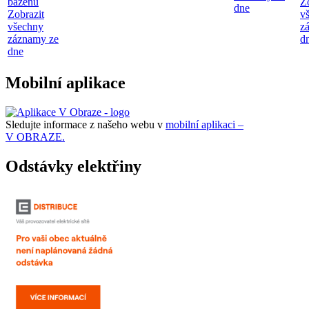
bazénu
Z
dne
Zobrazit
v
všechny
z
záznamy ze
d
dne
Mobilní aplikace
Sledujte informace z našeho webu v
mobilní aplikaci –
V OBRAZE.
Odstávky elektřiny