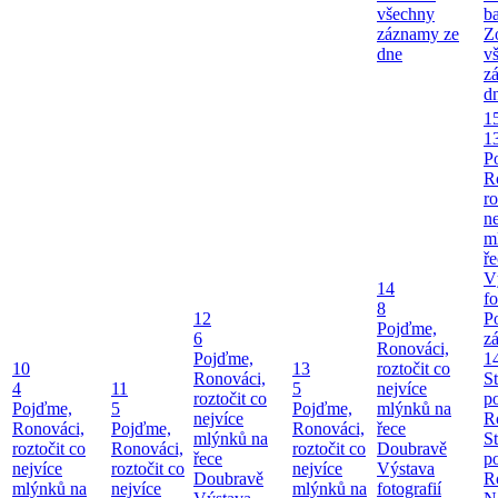
všechny
b
záznamy ze
Z
dne
v
z
d
1
1
P
R
ro
ne
m
ř
V
14
fo
8
12
P
Pojďme,
6
z
Ronováci,
Pojďme,
1
10
13
roztočit co
Ronováci,
S
4
11
5
nejvíce
roztočit co
p
Pojďme,
5
Pojďme,
mlýnků na
nejvíce
R
Ronováci,
Pojďme,
Ronováci,
řece
mlýnků na
S
roztočit co
Ronováci,
roztočit co
Doubravě
řece
p
nejvíce
roztočit co
nejvíce
Výstava
Doubravě
R
mlýnků na
nejvíce
mlýnků na
fotografií