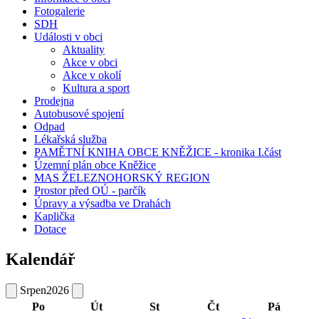
Fotogalerie
SDH
Události v obci
Aktuality
Akce v obci
Akce v okolí
Kultura a sport
Prodejna
Autobusové spojení
Odpad
Lékařská služba
PAMĚTNÍ KNIHA OBCE KNĚŽICE - kronika I.část
Územní plán obce Kněžice
MAS ŽELEZNOHORSKÝ REGION
Prostor před OÚ - parčík
Úpravy a výsadba ve Drahách
Kaplička
Dotace
Kalendář
Srpen
2026
Po
Út
St
Čt
Pá