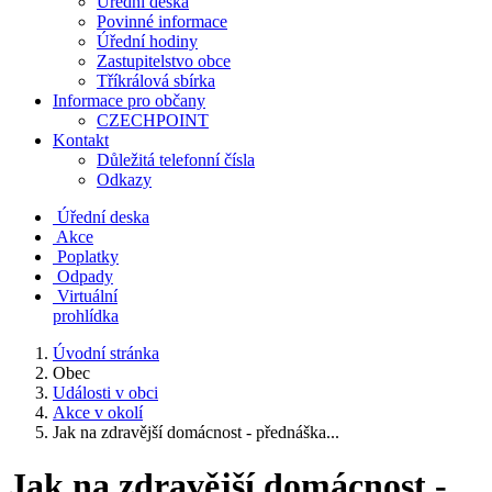
Úřední deska
Povinné informace
Úřední hodiny
Zastupitelstvo obce
Tříkrálová sbírka
Informace pro občany
CZECHPOINT
Kontakt
Důležitá telefonní čísla
Odkazy
Úřední deska
Akce
Poplatky
Odpady
Virtuální
prohlídka
Úvodní stránka
Obec
Události v obci
Akce v okolí
Jak na zdravější domácnost - přednáška...
Jak na zdravější domácnost -