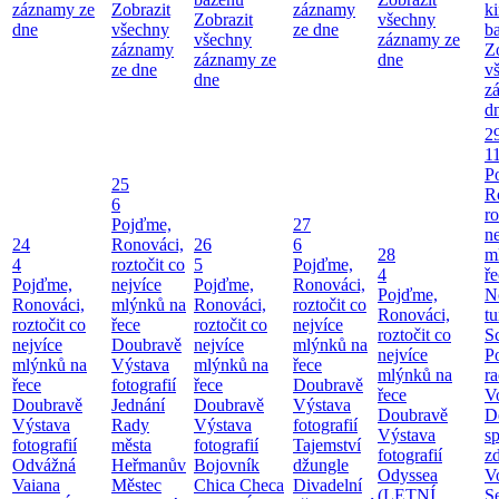
záznamy ze
Zobrazit
záznamy
k
Zobrazit
všechny
dne
všechny
ze dne
b
všechny
záznamy ze
záznamy
Z
záznamy ze
dne
ze dne
v
dne
z
d
2
1
P
25
R
6
ro
Pojďme,
27
ne
24
Ronováci,
26
6
28
m
4
roztočit co
5
Pojďme,
4
ř
Pojďme,
nejvíce
Pojďme,
Ronováci,
Pojďme,
N
Ronováci,
mlýnků na
Ronováci,
roztočit co
Ronováci,
tu
roztočit co
řece
roztočit co
nejvíce
roztočit co
S
nejvíce
Doubravě
nejvíce
mlýnků na
nejvíce
P
mlýnků na
Výstava
mlýnků na
řece
mlýnků na
ra
řece
fotografií
řece
Doubravě
řece
V
Doubravě
Jednání
Doubravě
Výstava
Doubravě
D
Výstava
Rady
Výstava
fotografií
Výstava
sp
fotografií
města
fotografií
Tajemství
fotografií
zd
Odvážná
Heřmanův
Bojovník
džungle
Odyssea
V
Vaiana
Městec
Chica Checa
Divadelní
(LETNÍ
S