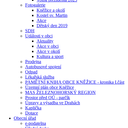
Fotogalerie
Kněžice a okolí
Kostel sv. Martin
Akce
Dětský den 2019
SDH
Události v obci
Aktuality
Akce v obci
Akce v okolí
Kultura a sport
Prodejna
Autobusové spojení
Odpad
Lékařská služba
PAMĚTNÍ KNIHA OBCE KNĚŽICE - kronika I.část
Územní plán obce Kněžice
MAS ŽELEZNOHORSKÝ REGION
Prostor před OÚ - parčík
Úpravy a výsadba ve Drahách
Kaplička
Dotace
Obecní úřad
e-podatelna