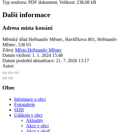
Typ souboru: PDF dokument, Velikost: 238,08 kB
Další informace
Adresa místa konání
Městský úřad Heřmanův Městec, Havlíčkova 801, Heřmanův
Městec, 538 03
Zdroj:
Město Heřmanův Městec
Datum vložení:
1. 1. 2024 15:48
Datum poslední aktualizace:
21. 7. 2026 13:17
Autor:
Obec
Informace o obci
Fotogalerie
SDH
Události v obci
Aktuality
Akce v obci
Akce v okolí