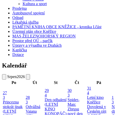
Kultura a sport
Prodejna
Autobusové spojení
Odpad
Lékařská služba
PAMĚTNÍ KNIHA OBCE KNĚŽICE - kronika I.část
Územní plán obce Kněžice
MAS ŽELEZNOHORSKÝ REGION
Prostor před OÚ - parčík
Úpravy a výsadba ve Drahách
Kaplička
Dotace
Kalendář
Srpen
2026
Po
Út
St
Čt
Pá
31
29
30
27
4
4
3
3
28
Letní kino
1
Den odhalení
Spider-
Princezna
3
Kněžice
3
(LETNÍ
Man:
stokrát jinak
Odvážná
Dovolená v
N
KINO
Zbrusu
(LETNÍ
Vaiana
Českém ráji
d
KONOPÁČ)
nový den