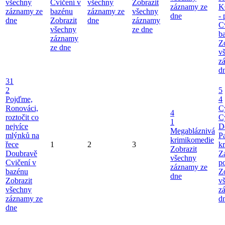
všechny
Cvičení v
všechny
Zobrazit
záznamy ze
K
záznamy ze
bazénu
záznamy ze
všechny
dne
-
dne
Zobrazit
dne
záznamy
C
všechny
ze dne
b
záznamy
Z
ze dne
v
z
d
31
2
5
Pojďme,
4
Ronováci,
C
4
roztočit co
C
1
nejvíce
D
Megabláznivá
mlýnků na
P
krimikomedie
řece
1
2
3
kr
Zobrazit
Doubravě
Z
všechny
Cvičení v
p
záznamy ze
bazénu
Z
dne
Zobrazit
v
všechny
z
záznamy ze
d
dne