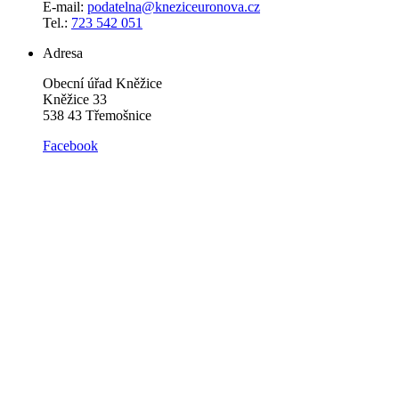
E-mail:
podatelna@kneziceuronova.cz
Tel.:
723 542 051
Adresa
Obecní úřad Kněžice
Kněžice 33
538 43 Třemošnice
Facebook