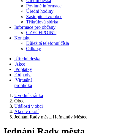
Úřední deska
Povinné informace
Úřední hodiny
Zastupitelstvo obce
Tříkrálová sbírka
Informace pro občany
CZECHPOINT
Kontakt
Důležitá telefonní čísla
Odkazy
Úřední deska
Akce
Poplatky
Odpady
Virtuální
prohlídka
Úvodní stránka
Obec
Události v obci
Akce v okolí
Jednání Rady města Heřmanův Městec
Jednání Rady města