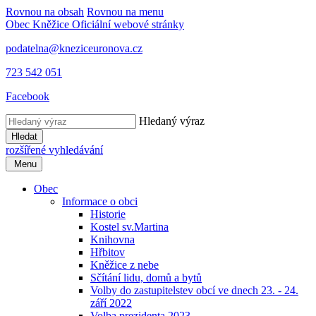
Rovnou na obsah
Rovnou na menu
Obec Kněžice
Oficiální webové stránky
podatelna@kneziceuronova.cz
723 542 051
Facebook
Hledaný výraz
Hledat
rozšířené vyhledávání
Menu
Obec
Informace o obci
Historie
Kostel sv.Martina
Knihovna
Hřbitov
Kněžice z nebe
Sčítání lidu, domů a bytů
Volby do zastupitelstev obcí ve dnech 23. - 24.
září 2022
Volba prezidenta 2023