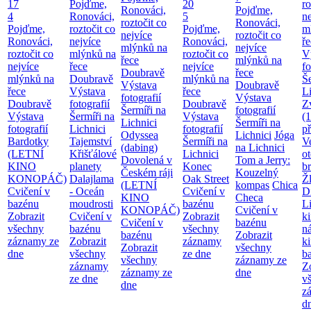
17
Pojďme,
20
ro
Ronováci,
Pojďme,
4
Ronováci,
5
ne
roztočit co
Ronováci,
Pojďme,
roztočit co
Pojďme,
m
nejvíce
roztočit co
Ronováci,
nejvíce
Ronováci,
ř
mlýnků na
nejvíce
roztočit co
mlýnků na
roztočit co
V
řece
mlýnků na
nejvíce
řece
nejvíce
fo
Doubravě
řece
mlýnků na
Doubravě
mlýnků na
Še
Výstava
Doubravě
řece
Výstava
řece
Li
fotografií
Výstava
Doubravě
fotografií
Doubravě
Z
Šermíři na
fotografií
Výstava
Šermíři na
Výstava
(
Lichnici
Šermíři na
fotografií
Lichnici
fotografií
p
Odyssea
Lichnici
Jóga
Bardotky
Tajemství
Šermíři na
V
(dabing)
na Lichnici
(LETNÍ
Křišťálové
Lichnici
o
Dovolená v
Tom a Jerry:
KINO
planety
Konec
b
Českém ráji
Kouzelný
KONOPÁČ)
Dalajlama
Oak Street
Ž
(LETNÍ
kompas
Chica
Cvičení v
- Oceán
Cvičení v
D
KINO
Checa
bazénu
moudrosti
bazénu
L
KONOPÁČ)
Cvičení v
Zobrazit
Cvičení v
Zobrazit
k
Cvičení v
bazénu
všechny
bazénu
všechny
n
bazénu
Zobrazit
záznamy ze
Zobrazit
záznamy
k
Zobrazit
všechny
dne
všechny
ze dne
b
všechny
záznamy ze
záznamy
Z
záznamy ze
dne
ze dne
v
dne
z
d