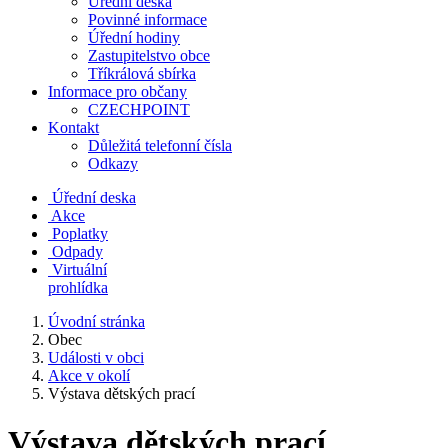
Úřední deska
Povinné informace
Úřední hodiny
Zastupitelstvo obce
Tříkrálová sbírka
Informace pro občany
CZECHPOINT
Kontakt
Důležitá telefonní čísla
Odkazy
Úřední deska
Akce
Poplatky
Odpady
Virtuální
prohlídka
Úvodní stránka
Obec
Události v obci
Akce v okolí
Výstava dětských prací
Výstava dětských prací