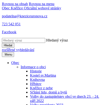
Rovnou na obsah
Rovnou na menu
Obec Kněžice
Oficiální webové stránky
podatelna@kneziceuronova.cz
723 542 051
Facebook
Hledaný výraz
Hledat
rozšířené vyhledávání
Menu
Obec
Informace o obci
Historie
Kostel sv.Martina
Knihovna
Hřbitov
Kněžice z nebe
Sčítání lidu, domů a bytů
Volby do zastupitelstev obcí ve dnech 23. - 24.
září 2022
Volba prezidenta 2023