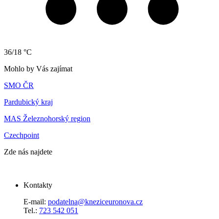
36/18 °C
Mohlo by Vás zajímat
SMO ČR
Pardubický kraj
MAS Železnohorský region
Czechpoint
Zde nás najdete
Kontakty
E-mail:
podatelna@kneziceuronova.cz
Tel.:
723 542 051