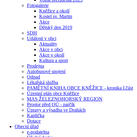
Fotogalerie
Kněžice a okolí
Kostel sv. Martin
Akce
Dětský den 2019
SDH
Události v obci
Aktuality
Akce v obci
Akce v okolí
Kultura a sport
Prodejna
Autobusové spojení
Odpad
Lékařská služba
PAMĚTNÍ KNIHA OBCE KNĚŽICE - kronika I.část
Územní plán obce Kněžice
MAS ŽELEZNOHORSKÝ REGION
Prostor před OÚ - parčík
Úpravy a výsadba ve Drahách
Kaplička
Dotace
Obecní úřad
e-podatelna