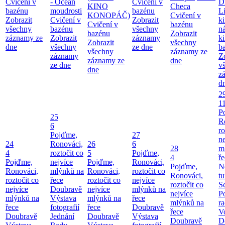
Cvičení v
- Oceán
Cvičení v
D
KINO
Checa
bazénu
moudrosti
bazénu
L
KONOPÁČ)
Cvičení v
Zobrazit
Cvičení v
Zobrazit
k
Cvičení v
bazénu
všechny
bazénu
všechny
n
bazénu
Zobrazit
záznamy ze
Zobrazit
záznamy
k
Zobrazit
všechny
dne
všechny
ze dne
b
všechny
záznamy ze
záznamy
Z
záznamy ze
dne
ze dne
v
dne
z
d
2
1
P
25
R
6
ro
Pojďme,
27
ne
24
Ronováci,
26
6
28
m
4
roztočit co
5
Pojďme,
4
ř
Pojďme,
nejvíce
Pojďme,
Ronováci,
Pojďme,
N
Ronováci,
mlýnků na
Ronováci,
roztočit co
Ronováci,
tu
roztočit co
řece
roztočit co
nejvíce
roztočit co
S
nejvíce
Doubravě
nejvíce
mlýnků na
nejvíce
P
mlýnků na
Výstava
mlýnků na
řece
mlýnků na
ra
řece
fotografií
řece
Doubravě
řece
V
Doubravě
Jednání
Doubravě
Výstava
Doubravě
D