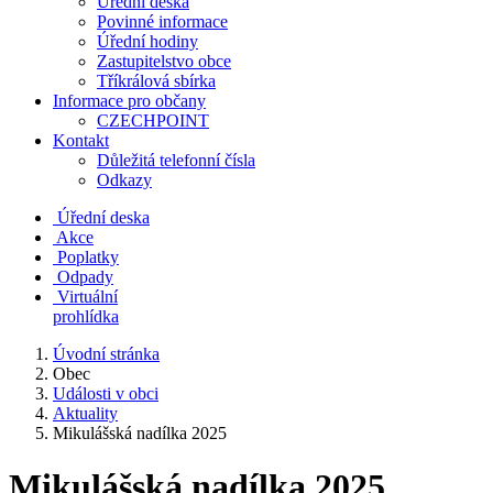
Úřední deska
Povinné informace
Úřední hodiny
Zastupitelstvo obce
Tříkrálová sbírka
Informace pro občany
CZECHPOINT
Kontakt
Důležitá telefonní čísla
Odkazy
Úřední deska
Akce
Poplatky
Odpady
Virtuální
prohlídka
Úvodní stránka
Obec
Události v obci
Aktuality
Mikulášská nadílka 2025
Mikulášská nadílka 2025