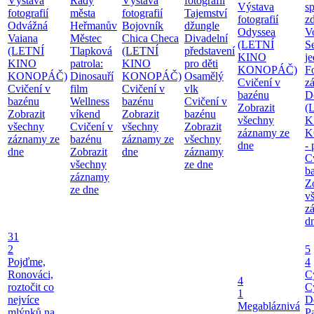
Výstava
Rady
Výstava
fotografií
Výstava
sp
fotografií
města
fotografií
Tajemství
fotografií
zd
Odvážná
Heřmanův
Bojovník
džungle
Odyssea
V
Vaiana
Městec
Chica Checa
Divadelní
(LETNÍ
S
(LETNÍ
Tlapková
(LETNÍ
představení
KINO
j
KINO
patrola:
KINO
pro děti
KONOPÁČ)
F
KONOPÁČ)
Dinosauří
KONOPÁČ)
Osamělý
Cvičení v
z
Cvičení v
film
Cvičení v
vlk
bazénu
D
bazénu
Wellness
bazénu
Cvičení v
Zobrazit
(
Zobrazit
víkend
Zobrazit
bazénu
všechny
K
všechny
Cvičení v
všechny
Zobrazit
záznamy ze
K
záznamy ze
bazénu
záznamy ze
všechny
dne
-
dne
Zobrazit
dne
záznamy
C
všechny
ze dne
b
záznamy
Z
ze dne
v
z
d
31
2
5
Pojďme,
4
Ronováci,
C
4
roztočit co
C
1
nejvíce
D
Megabláznivá
mlýnků na
P