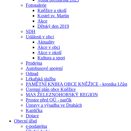
Fotogalerie
Kněžice a okolí
Kostel sv. Martin
Akce
Dětský den 2019
SDH
Události v obci
Aktuality
Akce v obci
Akce v okolí
Kultura a sport
Prodejna
Autobusové spojení
Odpad
Lékařská služba
PAMĚTNÍ KNIHA OBCE KNĚŽICE - kronika I.část
Územní plán obce Kněžice
MAS ŽELEZNOHORSKÝ REGION
Prostor před OÚ - parčík
Úpravy a výsadba ve Drahách
Kaplička
Dotace
Obecní úřad
e-podatelna