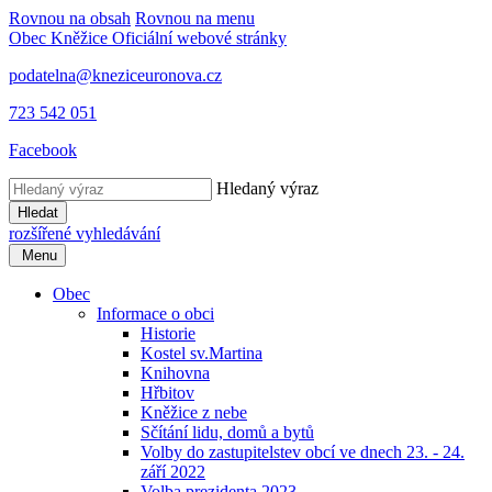
Rovnou na obsah
Rovnou na menu
Obec Kněžice
Oficiální webové stránky
podatelna@kneziceuronova.cz
723 542 051
Facebook
Hledaný výraz
Hledat
rozšířené vyhledávání
Menu
Obec
Informace o obci
Historie
Kostel sv.Martina
Knihovna
Hřbitov
Kněžice z nebe
Sčítání lidu, domů a bytů
Volby do zastupitelstev obcí ve dnech 23. - 24.
září 2022
Volba prezidenta 2023