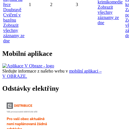
krimikomedie
řece
1
2
3
kr
Zobrazit
Doubravě
Z
všechny
Cvičení v
p
záznamy ze
bazénu
Z
dne
Zobrazit
v
všechny
z
záznamy ze
d
dne
Mobilní aplikace
Sledujte informace z našeho webu v
mobilní aplikaci –
V OBRAZE.
Odstávky elektřiny