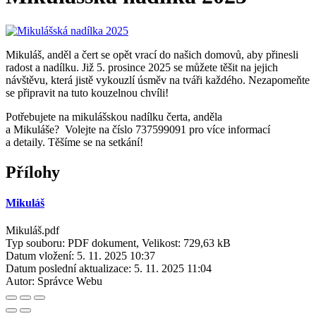
Mikuláš, anděl a čert se opět vrací do našich domovů, aby přinesli
radost a nadílku. Již 5. prosince 2025 se můžete těšit na jejich
návštěvu, která jistě vykouzlí úsměv na tváři každého. Nezapomeňte
se připravit na tuto kouzelnou chvíli!
Potřebujete na mikulášskou nadílku čerta, anděla
a Mikuláše? Volejte na číslo 737599091 pro více informací
a detaily. Těšíme se na setkání!
Přílohy
Mikuláš
Mikuláš.pdf
Typ souboru: PDF dokument, Velikost: 729,63 kB
Datum vložení:
5. 11. 2025 10:37
Datum poslední aktualizace:
5. 11. 2025 11:04
Autor:
Správce Webu