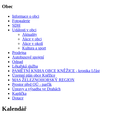
Obec
Informace o obci
Fotogalerie
SDH
Události v obci
Aktuality
Akce v obci
Akce v okolí
Kultura a sport
Prodejna
Autobusové spojení
Odpad
Lékařská služba
PAMĚTNÍ KNIHA OBCE KNĚŽICE - kronika I.část
Územní plán obce Kněžice
MAS ŽELEZNOHORSKÝ REGION
Prostor před OÚ - parčík
Úpravy a výsadba ve Drahách
Kaplička
Dotace
Kalendář