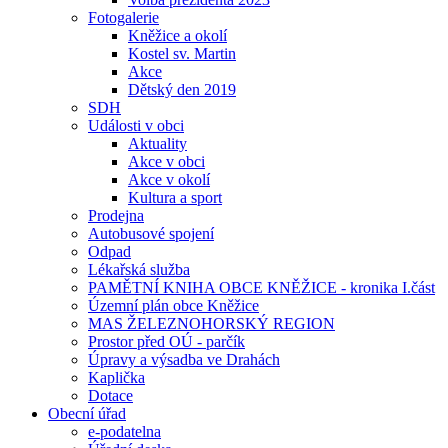
Fotogalerie
Kněžice a okolí
Kostel sv. Martin
Akce
Dětský den 2019
SDH
Události v obci
Aktuality
Akce v obci
Akce v okolí
Kultura a sport
Prodejna
Autobusové spojení
Odpad
Lékařská služba
PAMĚTNÍ KNIHA OBCE KNĚŽICE - kronika I.část
Územní plán obce Kněžice
MAS ŽELEZNOHORSKÝ REGION
Prostor před OÚ - parčík
Úpravy a výsadba ve Drahách
Kaplička
Dotace
Obecní úřad
e-podatelna