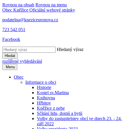
Rovnou na obsah
Rovnou na menu
Obec Kněžice
Oficiální webové stránky
podatelna@kneziceuronova.cz
723 542 051
Facebook
Hledaný výraz
Hledat
rozšířené vyhledávání
Menu
Obec
Informace o obci
Historie
Kostel sv.Martina
Knihovna
Hřbitov
Kněžice z nebe
Sčítání lidu, domů a bytů
Volby do zastupitelstev obcí ve dnech 23. - 24.
září 2022
Volba prezidenta 2023