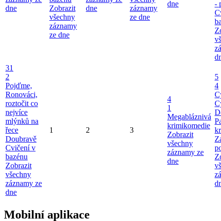
dne
-
dne
Zobrazit
dne
záznamy
C
všechny
ze dne
b
záznamy
Z
ze dne
v
z
d
31
2
5
Pojďme,
4
Ronováci,
C
4
roztočit co
C
1
nejvíce
D
Megabláznivá
mlýnků na
P
krimikomedie
řece
1
2
3
kr
Zobrazit
Doubravě
Z
všechny
Cvičení v
p
záznamy ze
bazénu
Z
dne
Zobrazit
v
všechny
z
záznamy ze
d
dne
Mobilní aplikace