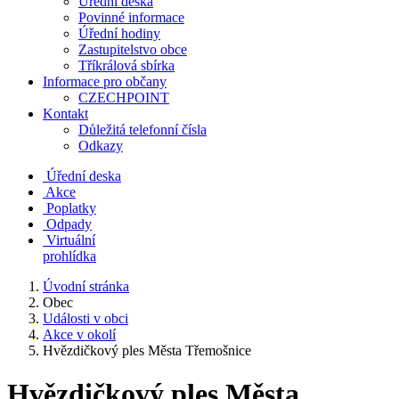
Úřední deska
Povinné informace
Úřední hodiny
Zastupitelstvo obce
Tříkrálová sbírka
Informace pro občany
CZECHPOINT
Kontakt
Důležitá telefonní čísla
Odkazy
Úřední deska
Akce
Poplatky
Odpady
Virtuální
prohlídka
Úvodní stránka
Obec
Události v obci
Akce v okolí
Hvězdičkový ples Města Třemošnice
Hvězdičkový ples Města