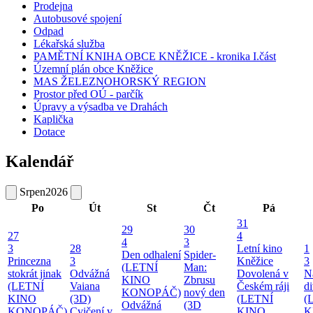
Prodejna
Autobusové spojení
Odpad
Lékařská služba
PAMĚTNÍ KNIHA OBCE KNĚŽICE - kronika I.část
Územní plán obce Kněžice
MAS ŽELEZNOHORSKÝ REGION
Prostor před OÚ - parčík
Úpravy a výsadba ve Drahách
Kaplička
Dotace
Kalendář
Srpen
2026
Po
Út
St
Čt
Pá
31
29
30
27
4
4
3
3
28
Letní kino
1
Den odhalení
Spider-
Princezna
3
Kněžice
3
(LETNÍ
Man:
stokrát jinak
Odvážná
Dovolená v
N
KINO
Zbrusu
(LETNÍ
Vaiana
Českém ráji
d
KONOPÁČ)
nový den
KINO
(3D)
(LETNÍ
(
Odvážná
(3D
KONOPÁČ)
Cvičení v
KINO
K