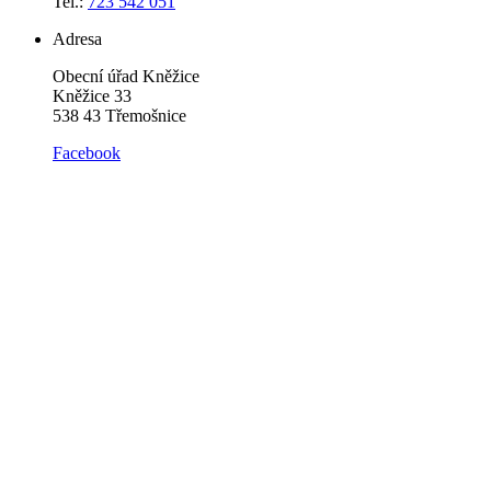
Tel.:
723 542 051
Adresa
Obecní úřad Kněžice
Kněžice 33
538 43 Třemošnice
Facebook