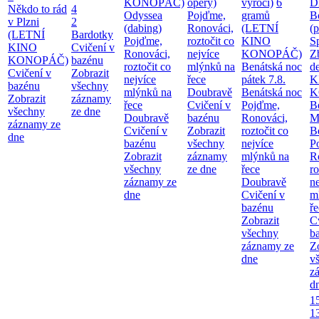
KONOPÁČ)
opery)
výročí)
6
Di
Někdo to rád
4
Odyssea
Pojďme,
gramů
B
v Plzni
2
(dabing)
Ronováci,
(LETNÍ
(
(LETNÍ
Bardotky
Pojďme,
roztočit co
KINO
S
KINO
Cvičení v
Ronováci,
nejvíce
KONOPÁČ)
Z
KONOPÁČ)
bazénu
roztočit co
mlýnků na
Benátská noc
d
Cvičení v
Zobrazit
nejvíce
řece
pátek 7.8.
K
bazénu
všechny
mlýnků na
Doubravě
Benátská noc
K
Zobrazit
záznamy
řece
Cvičení v
Pojďme,
B
všechny
ze dne
Doubravě
bazénu
Ronováci,
M
záznamy ze
Cvičení v
Zobrazit
roztočit co
B
dne
bazénu
všechny
nejvíce
P
Zobrazit
záznamy
mlýnků na
R
všechny
ze dne
řece
ro
záznamy ze
Doubravě
ne
dne
Cvičení v
m
bazénu
ř
Zobrazit
C
všechny
b
záznamy ze
Z
dne
v
z
d
1
1