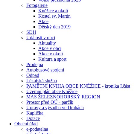
Fotogalerie
Kněžice a okolí
Kostel sv. Martin
Akce
Dětský den 2019
SDH
Události v obci
Aktuality
Akce v obci
Akce v okolí
Kultura a sport
Prodejna
Autobusové spojení
Odpad
Lékařská služba
PAMĚTNÍ KNIHA OBCE KNĚŽICE - kronika I.část
Územní plán obce Kněžice
MAS ŽELEZNOHORSKÝ REGION
Prostor před OÚ - parčík
Úpravy a výsadba ve Drahách
Kaplička
Dotace
Obecní úřad
e-podatelna