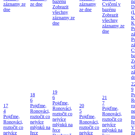
bazénu
pa
záznamy ze
ze dne
záznamy
Cvičení v
Zobrazit
Di
dne
ze dne
bazénu
všechny
(
Zobrazit
záznamy ze
K
všechny
dne
K
záznamy ze
P
dne
z
P
z
C
b
Z
v
z
d
2
9
19
18
P
6
21
6
R
Pojďme,
7
17
Pojďme,
20
ro
Ronováci,
Pojďme,
4
Ronováci,
5
ne
roztočit co
Ronováci,
Pojďme,
roztočit co
Pojďme,
m
nejvíce
roztočit co
Ronováci,
nejvíce
Ronováci,
ř
mlýnků na
nejvíce
roztočit co
mlýnků na
roztočit co
V
řece
mlýnků na
nejvíce
řece
nejvíce
fo