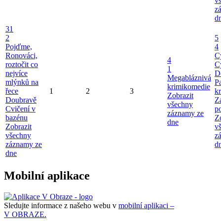
v
z
d
31
2
5
Pojďme,
4
Ronováci,
C
4
roztočit co
C
1
nejvíce
D
Megabláznivá
mlýnků na
P
krimikomedie
řece
1
2
3
kr
Zobrazit
Doubravě
Z
všechny
Cvičení v
p
záznamy ze
bazénu
Z
dne
Zobrazit
v
všechny
z
záznamy ze
d
dne
Mobilní aplikace
Sledujte informace z našeho webu v
mobilní aplikaci –
V OBRAZE.