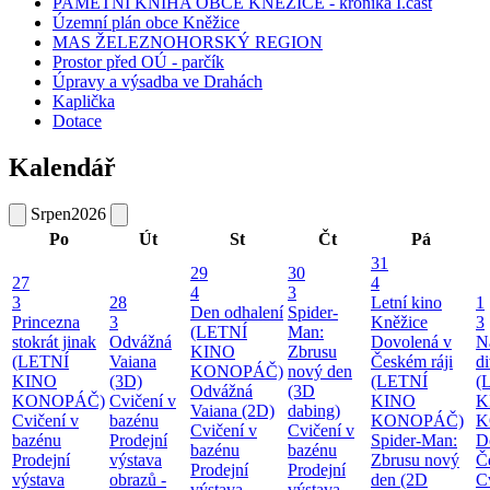
PAMĚTNÍ KNIHA OBCE KNĚŽICE - kronika I.část
Územní plán obce Kněžice
MAS ŽELEZNOHORSKÝ REGION
Prostor před OÚ - parčík
Úpravy a výsadba ve Drahách
Kaplička
Dotace
Kalendář
Srpen
2026
Po
Út
St
Čt
Pá
31
29
30
27
4
4
3
3
28
Letní kino
1
Den odhalení
Spider-
Princezna
3
Kněžice
3
(LETNÍ
Man:
stokrát jinak
Odvážná
Dovolená v
N
KINO
Zbrusu
(LETNÍ
Vaiana
Českém ráji
d
KONOPÁČ)
nový den
KINO
(3D)
(LETNÍ
(
Odvážná
(3D
KONOPÁČ)
Cvičení v
KINO
K
Vaiana (2D)
dabing)
Cvičení v
bazénu
KONOPÁČ)
K
Cvičení v
Cvičení v
bazénu
Prodejní
Spider-Man:
D
bazénu
bazénu
Prodejní
výstava
Zbrusu nový
Č
Prodejní
Prodejní
výstava
obrazů -
den (2D
C
výstava
výstava