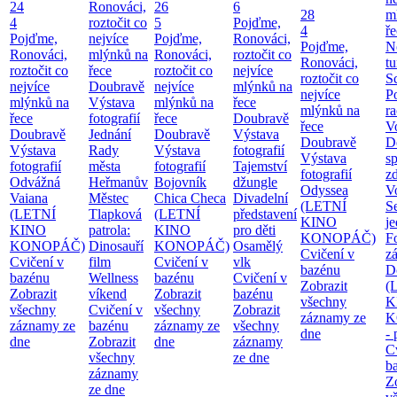
24
Ronováci,
26
6
28
m
4
roztočit co
5
Pojďme,
4
ř
Pojďme,
nejvíce
Pojďme,
Ronováci,
Pojďme,
N
Ronováci,
mlýnků na
Ronováci,
roztočit co
Ronováci,
tu
roztočit co
řece
roztočit co
nejvíce
roztočit co
S
nejvíce
Doubravě
nejvíce
mlýnků na
nejvíce
P
mlýnků na
Výstava
mlýnků na
řece
mlýnků na
ra
řece
fotografií
řece
Doubravě
řece
V
Doubravě
Jednání
Doubravě
Výstava
Doubravě
D
Výstava
Rady
Výstava
fotografií
Výstava
sp
fotografií
města
fotografií
Tajemství
fotografií
zd
Odvážná
Heřmanův
Bojovník
džungle
Odyssea
V
Vaiana
Městec
Chica Checa
Divadelní
(LETNÍ
S
(LETNÍ
Tlapková
(LETNÍ
představení
KINO
j
KINO
patrola:
KINO
pro děti
KONOPÁČ)
F
KONOPÁČ)
Dinosauří
KONOPÁČ)
Osamělý
Cvičení v
z
Cvičení v
film
Cvičení v
vlk
bazénu
D
bazénu
Wellness
bazénu
Cvičení v
Zobrazit
(
Zobrazit
víkend
Zobrazit
bazénu
všechny
K
všechny
Cvičení v
všechny
Zobrazit
záznamy ze
K
záznamy ze
bazénu
záznamy ze
všechny
dne
-
dne
Zobrazit
dne
záznamy
C
všechny
ze dne
b
záznamy
Z
ze dne