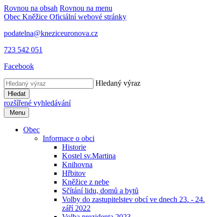
Rovnou na obsah
Rovnou na menu
Obec Kněžice
Oficiální webové stránky
podatelna@kneziceuronova.cz
723 542 051
Facebook
Hledaný výraz
Hledat
rozšířené vyhledávání
Menu
Obec
Informace o obci
Historie
Kostel sv.Martina
Knihovna
Hřbitov
Kněžice z nebe
Sčítání lidu, domů a bytů
Volby do zastupitelstev obcí ve dnech 23. - 24.
září 2022
Volba prezidenta 2023