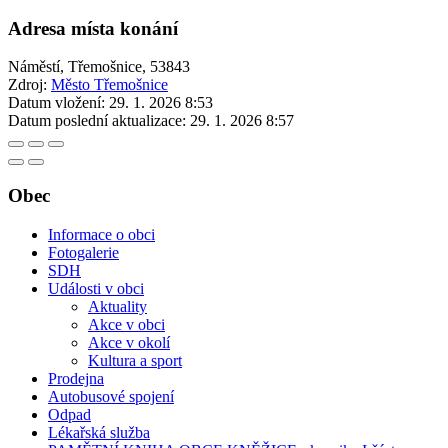
Adresa místa konání
Náměstí, Třemošnice, 53843
Zdroj:
Město Třemošnice
Datum vložení:
29. 1. 2026 8:53
Datum poslední aktualizace:
29. 1. 2026 8:57
Obec
Informace o obci
Fotogalerie
SDH
Události v obci
Aktuality
Akce v obci
Akce v okolí
Kultura a sport
Prodejna
Autobusové spojení
Odpad
Lékařská služba