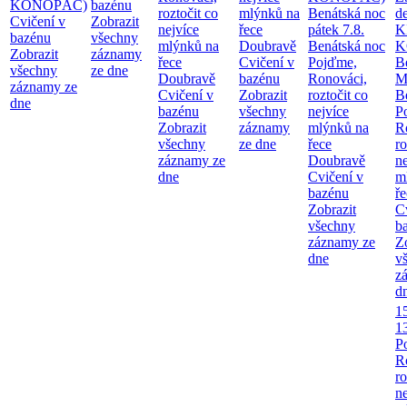
KONOPÁČ)
bazénu
roztočit co
mlýnků na
Benátská noc
d
Cvičení v
Zobrazit
nejvíce
řece
pátek 7.8.
K
bazénu
všechny
mlýnků na
Doubravě
Benátská noc
K
Zobrazit
záznamy
řece
Cvičení v
Pojďme,
B
všechny
ze dne
Doubravě
bazénu
Ronováci,
M
záznamy ze
Cvičení v
Zobrazit
roztočit co
B
dne
bazénu
všechny
nejvíce
P
Zobrazit
záznamy
mlýnků na
R
všechny
ze dne
řece
ro
záznamy ze
Doubravě
ne
dne
Cvičení v
m
bazénu
ř
Zobrazit
C
všechny
b
záznamy ze
Z
dne
v
z
d
1
1
P
R
ro
ne