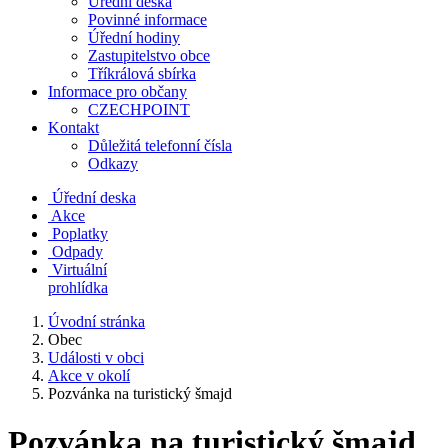
Úřední deska
Povinné informace
Úřední hodiny
Zastupitelstvo obce
Tříkrálová sbírka
Informace pro občany
CZECHPOINT
Kontakt
Důležitá telefonní čísla
Odkazy
Úřední deska
Akce
Poplatky
Odpady
Virtuální
prohlídka
Úvodní stránka
Obec
Události v obci
Akce v okolí
Pozvánka na turistický šmajd
Pozvánka na turistický šmajd