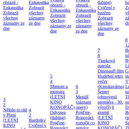
obrazů -
Enkaustika
dabing)
b
obrazů -
obrazů -
Enkaustika
Zobrazit
Cvičení v
Z
Enkaustika
Enkaustika
Zobrazit
všechny
bazénu
v
Zobrazit
Zobrazit
všechny
záznamy
Zobrazit
z
všechny
všechny
záznamy ze
ze dne
všechny
d
záznamy ze
záznamy
dne
záznamy ze
dne
ze dne
dne
8
1
7
B
8
pá
Tlapková
Ry
patrola:
Li
Dinosauří film
G
5
Hudební retro
st
4
večer
V
Mimoni a
6
(Kinokavárna)
L
monstra
3
Šeptej
na
(LETNÍ
Mesiáš
(obnovená
T
3
KINO
(záznam
premiéra - 30.
pa
2
KONOPÁČ)
opery)
výročí)
6
Di
Někdo to rád
4
Odyssea
Pojďme,
gramů
B
v Plzni
2
(dabing)
Ronováci,
(LETNÍ
(
(LETNÍ
Bardotky
Pojďme,
roztočit co
KINO
S
KINO
Cvičení v
Ronováci,
nejvíce
KONOPÁČ)
Z