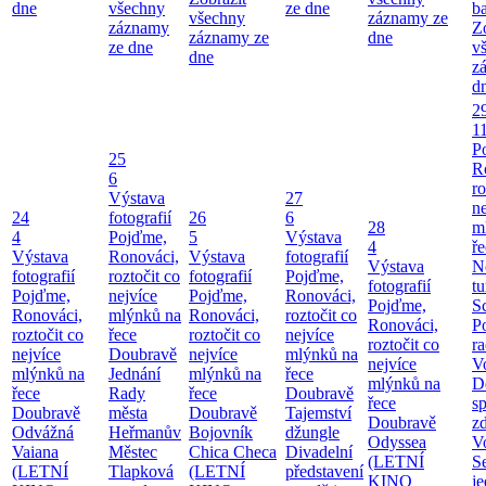
dne
všechny
ze dne
b
všechny
záznamy ze
záznamy
Z
záznamy ze
dne
ze dne
v
dne
z
d
2
1
P
25
R
6
ro
Výstava
27
ne
24
fotografií
26
6
28
m
4
Pojďme,
5
Výstava
4
ř
Výstava
Ronováci,
Výstava
fotografií
Výstava
N
fotografií
roztočit co
fotografií
Pojďme,
fotografií
tu
Pojďme,
nejvíce
Pojďme,
Ronováci,
Pojďme,
S
Ronováci,
mlýnků na
Ronováci,
roztočit co
Ronováci,
P
roztočit co
řece
roztočit co
nejvíce
roztočit co
ra
nejvíce
Doubravě
nejvíce
mlýnků na
nejvíce
V
mlýnků na
Jednání
mlýnků na
řece
mlýnků na
D
řece
Rady
řece
Doubravě
řece
sp
Doubravě
města
Doubravě
Tajemství
Doubravě
zd
Odvážná
Heřmanův
Bojovník
džungle
Odyssea
V
Vaiana
Městec
Chica Checa
Divadelní
(LETNÍ
S
(LETNÍ
Tlapková
(LETNÍ
představení
KINO
j