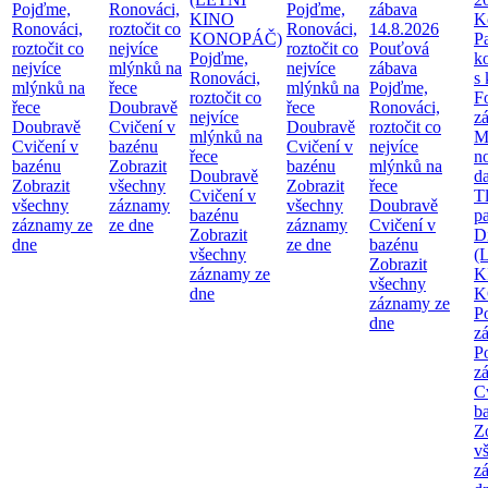
Pojďme,
Ronováci,
Pojďme,
zábava
KINO
K
Ronováci,
roztočit co
Ronováci,
14.8.2026
KONOPÁČ)
P
roztočit co
nejvíce
roztočit co
Pouťová
Pojďme,
k
nejvíce
mlýnků na
nejvíce
zábava
Ronováci,
s
mlýnků na
řece
mlýnků na
Pojďme,
roztočit co
F
řece
Doubravě
řece
Ronováci,
nejvíce
z
Doubravě
Cvičení v
Doubravě
roztočit co
mlýnků na
M
Cvičení v
bazénu
Cvičení v
nejvíce
řece
n
bazénu
Zobrazit
bazénu
mlýnků na
Doubravě
d
Zobrazit
všechny
Zobrazit
řece
Cvičení v
T
všechny
záznamy
všechny
Doubravě
bazénu
pa
záznamy ze
ze dne
záznamy
Cvičení v
Zobrazit
Di
dne
ze dne
bazénu
všechny
(
Zobrazit
záznamy ze
K
všechny
dne
K
záznamy ze
P
dne
z
P
z
C
b
Z
v
z