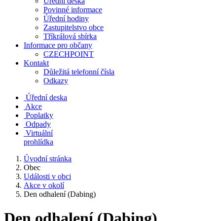
Úřední deska
Povinné informace
Úřední hodiny
Zastupitelstvo obce
Tříkrálová sbírka
Informace pro občany
CZECHPOINT
Kontakt
Důležitá telefonní čísla
Odkazy
Úřední deska
Akce
Poplatky
Odpady
Virtuální
prohlídka
Úvodní stránka
Obec
Události v obci
Akce v okolí
Den odhalení (Dabing)
Den odhalení (Dabing)