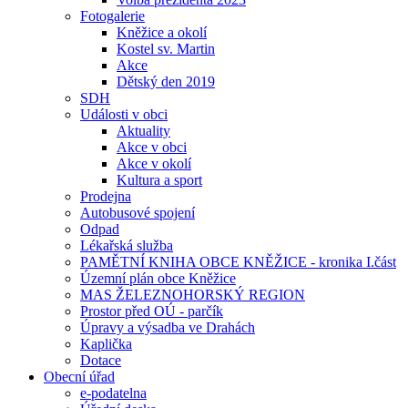
Fotogalerie
Kněžice a okolí
Kostel sv. Martin
Akce
Dětský den 2019
SDH
Události v obci
Aktuality
Akce v obci
Akce v okolí
Kultura a sport
Prodejna
Autobusové spojení
Odpad
Lékařská služba
PAMĚTNÍ KNIHA OBCE KNĚŽICE - kronika I.část
Územní plán obce Kněžice
MAS ŽELEZNOHORSKÝ REGION
Prostor před OÚ - parčík
Úpravy a výsadba ve Drahách
Kaplička
Dotace
Obecní úřad
e-podatelna