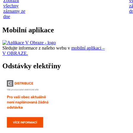
Zobrazit
v
všechny
z
záznamy ze
d
dne
Mobilní aplikace
Sledujte informace z našeho webu v
mobilní aplikaci –
V OBRAZE.
Odstávky elektřiny