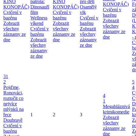
KINO
patrola:
KINO
pro děti
KONOPÁČ)
F
KONOPÁČ)
Dinosauří
KONOPÁČ)
Osamělý
Cvičení v
z
Cvičení v
film
Cvičení v
vlk
bazénu
D
bazénu
Wellness
bazénu
Cvičení v
Zobrazit
(
Zobrazit
víkend
Zobrazit
bazénu
všechny
K
všechny
Cvičení v
všechny
Zobrazit
záznamy ze
K
záznamy ze
bazénu
záznamy ze
všechny
dne
-
dne
Zobrazit
dne
záznamy
C
všechny
ze dne
b
záznamy
Z
ze dne
v
z
d
31
2
5
Pojďme,
4
Ronováci,
C
4
roztočit co
C
1
nejvíce
D
Megabláznivá
mlýnků na
P
krimikomedie
řece
1
2
3
kr
Zobrazit
Doubravě
Z
všechny
Cvičení v
p
záznamy ze
bazénu
Z
dne