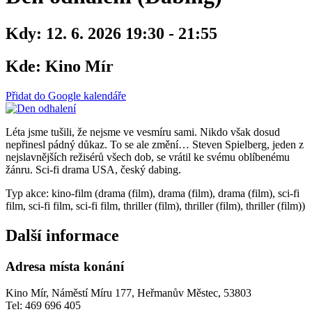
Kdy:
12. 6. 2026 19:30 - 21:55
Kde:
Kino Mír
Přidat do Google kalendáře
Léta jsme tušili, že nejsme ve vesmíru sami. Nikdo však dosud
nepřinesl pádný důkaz. To se ale změní… Steven Spielberg, jeden z
nejslavnějších režisérů všech dob, se vrátil ke svému oblíbenému
žánru. Sci-fi drama USA, český dabing.
Typ akce: kino-film (drama (film), drama (film), drama (film), sci-fi
film, sci-fi film, sci-fi film, thriller (film), thriller (film), thriller (film))
Další informace
Adresa místa konání
Kino Mír, Náměstí Míru 177, Heřmanův Městec, 53803
Tel: 469 696 405