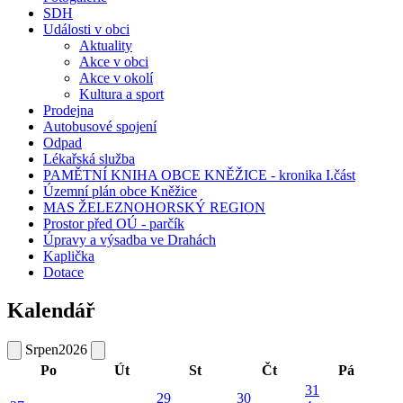
SDH
Události v obci
Aktuality
Akce v obci
Akce v okolí
Kultura a sport
Prodejna
Autobusové spojení
Odpad
Lékařská služba
PAMĚTNÍ KNIHA OBCE KNĚŽICE - kronika I.část
Územní plán obce Kněžice
MAS ŽELEZNOHORSKÝ REGION
Prostor před OÚ - parčík
Úpravy a výsadba ve Drahách
Kaplička
Dotace
Kalendář
Srpen
2026
Po
Út
St
Čt
Pá
31
29
30