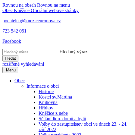
Rovnou na obsah
Rovnou na menu
Obec Kněžice
Oficiální webové stránky
podatelna@kneziceuronova.cz
723 542 051
Facebook
Hledaný výraz
Hledat
rozšířené vyhledávání
Menu
Obec
Informace o obci
Historie
Kostel sv.Martina
Knihovna
Hřbitov
Kněžice z nebe
Sčítání lidu, domů a bytů
Volby do zastupitelstev obcí ve dnech 23. - 24.
září 2022
Volba prezidenta 2023