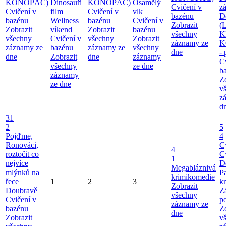
KONOPÁČ)
Dinosauří
KONOPÁČ)
Osamělý
Cvičení v
z
Cvičení v
film
Cvičení v
vlk
bazénu
D
bazénu
Wellness
bazénu
Cvičení v
Zobrazit
(
Zobrazit
víkend
Zobrazit
bazénu
všechny
K
všechny
Cvičení v
všechny
Zobrazit
záznamy ze
K
záznamy ze
bazénu
záznamy ze
všechny
dne
-
dne
Zobrazit
dne
záznamy
C
všechny
ze dne
b
záznamy
Z
ze dne
v
z
d
31
2
5
Pojďme,
4
Ronováci,
C
4
roztočit co
C
1
nejvíce
D
Megabláznivá
mlýnků na
P
krimikomedie
řece
1
2
3
kr
Zobrazit
Doubravě
Z
všechny
Cvičení v
p
záznamy ze
bazénu
Z
dne
Zobrazit
v