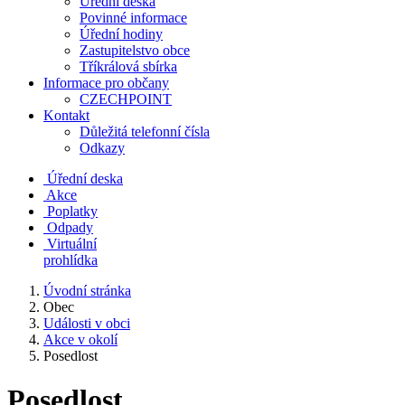
Úřední deska
Povinné informace
Úřední hodiny
Zastupitelstvo obce
Tříkrálová sbírka
Informace pro občany
CZECHPOINT
Kontakt
Důležitá telefonní čísla
Odkazy
Úřední deska
Akce
Poplatky
Odpady
Virtuální
prohlídka
Úvodní stránka
Obec
Události v obci
Akce v okolí
Posedlost
Posedlost