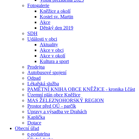
Fotogalerie
Kněžice a okolí
Kostel sv. Martin
Akce
Dětský den 2019
SDH
Události v obci
Aktuality
Akce v obci
Akce v okolí
Kultura a sport
Prodejna
Autobusové spojení
Odpad
Lékařská služba
PAMĚTNÍ KNIHA OBCE KNĚŽICE - kronika I.část
Územní plán obce Kněžice
MAS ŽELEZNOHORSKÝ REGION
Prostor před OÚ - parčík
Úpravy a výsadba ve Drahách
Kaplička
Dotace
Obecní úřad
e-podatelna