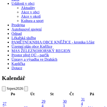
Události v obci
Aktuality
Akce v obci
Akce v okolí
Kultura a sport
Prodejna
Autobusové spojení
Odpad
Lékařská služba
PAMĚTNÍ KNIHA OBCE KNĚŽICE - kronika I.část
Územní plán obce Kněžice
MAS ŽELEZNOHORSKÝ REGION
Prostor před OÚ - parčík
Úpravy a výsadba ve Drahách
Kaplička
Dotace
Kalendář
Srpen
2026
Po
Út
St
Čt
Pá
31
29
30
27
4
4
3