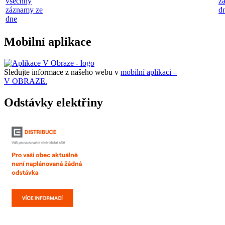
všechny
z
záznamy ze
d
dne
Mobilní aplikace
Sledujte informace z našeho webu v
mobilní aplikaci –
V OBRAZE.
Odstávky elektřiny