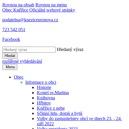
Rovnou na obsah
Rovnou na menu
Obec Kněžice
Oficiální webové stránky
podatelna@kneziceuronova.cz
723 542 051
Facebook
Hledaný výraz
Hledat
rozšířené vyhledávání
Menu
Obec
Informace o obci
Historie
Kostel sv.Martina
Knihovna
Hřbitov
Kněžice z nebe
Sčítání lidu, domů a bytů
Volby do zastupitelstev obcí ve dnech 23. - 24.
září 2022
Volba prezidenta 2023