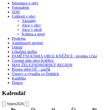
Informace o obci
Fotogalerie
SDH
Události v obci
Aktuality
Akce v obci
Akce v okolí
Kultura a sport
Prodejna
Autobusové spojení
Odpad
Lékařská služba
PAMĚTNÍ KNIHA OBCE KNĚŽICE - kronika I.část
Územní plán obce Kněžice
MAS ŽELEZNOHORSKÝ REGION
Prostor před OÚ - parčík
Úpravy a výsadba ve Drahách
Kaplička
Dotace
Kalendář
Srpen
2026
Po
Út
St
Čt
Pá