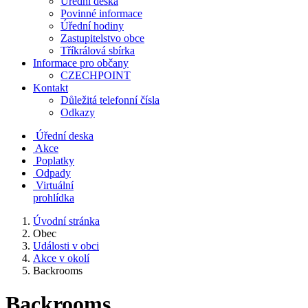
Úřední deska
Povinné informace
Úřední hodiny
Zastupitelstvo obce
Tříkrálová sbírka
Informace pro občany
CZECHPOINT
Kontakt
Důležitá telefonní čísla
Odkazy
Úřední deska
Akce
Poplatky
Odpady
Virtuální
prohlídka
Úvodní stránka
Obec
Události v obci
Akce v okolí
Backrooms
Backrooms