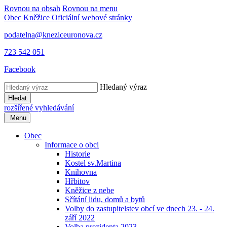
Rovnou na obsah
Rovnou na menu
Obec Kněžice
Oficiální webové stránky
podatelna@kneziceuronova.cz
723 542 051
Facebook
Hledaný výraz
Hledat
rozšířené vyhledávání
Menu
Obec
Informace o obci
Historie
Kostel sv.Martina
Knihovna
Hřbitov
Kněžice z nebe
Sčítání lidu, domů a bytů
Volby do zastupitelstev obcí ve dnech 23. - 24.
září 2022
Volba prezidenta 2023