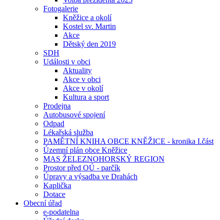
Fotogalerie
Kněžice a okolí
Kostel sv. Martin
Akce
Dětský den 2019
SDH
Události v obci
Aktuality
Akce v obci
Akce v okolí
Kultura a sport
Prodejna
Autobusové spojení
Odpad
Lékařská služba
PAMĚTNÍ KNIHA OBCE KNĚŽICE - kronika I.část
Územní plán obce Kněžice
MAS ŽELEZNOHORSKÝ REGION
Prostor před OÚ - parčík
Úpravy a výsadba ve Drahách
Kaplička
Dotace
Obecní úřad
e-podatelna