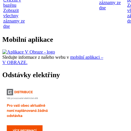
záznamy ze
bazénu
Z
dne
Zobrazit
v
všechny
z
záznamy ze
d
dne
Mobilní aplikace
Sledujte informace z našeho webu v
mobilní aplikaci –
V OBRAZE.
Odstávky elektřiny