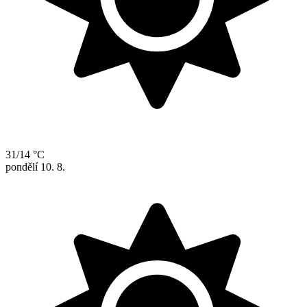
31/14 °C
pondělí
10. 8.