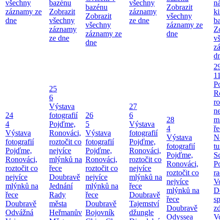
všechny
bazénu
všechny
n
bazénu
Zobrazit
záznamy ze
Zobrazit
záznamy
k
Zobrazit
všechny
dne
všechny
ze dne
b
všechny
záznamy ze
záznamy
Z
záznamy ze
dne
ze dne
v
dne
z
d
2
1
P
25
R
6
ro
Výstava
27
ne
24
fotografií
26
6
28
m
4
Pojďme,
5
Výstava
4
ř
Výstava
Ronováci,
Výstava
fotografií
Výstava
N
fotografií
roztočit co
fotografií
Pojďme,
fotografií
tu
Pojďme,
nejvíce
Pojďme,
Ronováci,
Pojďme,
S
Ronováci,
mlýnků na
Ronováci,
roztočit co
Ronováci,
P
roztočit co
řece
roztočit co
nejvíce
roztočit co
ra
nejvíce
Doubravě
nejvíce
mlýnků na
nejvíce
V
mlýnků na
Jednání
mlýnků na
řece
mlýnků na
D
řece
Rady
řece
Doubravě
řece
sp
Doubravě
města
Doubravě
Tajemství
Doubravě
zd
Odvážná
Heřmanův
Bojovník
džungle
Odyssea
V